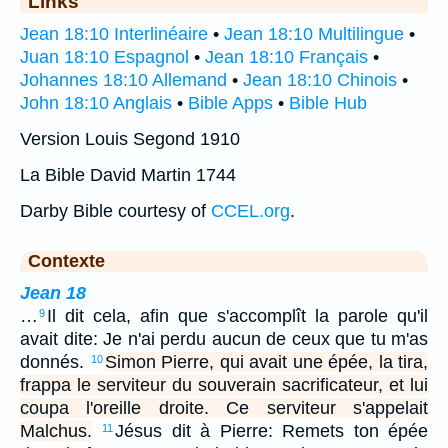
Links
Jean 18:10 Interlinéaire
•
Jean 18:10 Multilingue
•
Juan 18:10 Espagnol
•
Jean 18:10 Français
•
Johannes 18:10 Allemand
•
Jean 18:10 Chinois
•
John 18:10 Anglais
•
Bible Apps
•
Bible Hub
Version Louis Segond 1910
La Bible David Martin 1744
Darby Bible courtesy of
CCEL.org
.
Contexte
Jean 18
…
Il dit cela, afin que s'accomplît la parole qu'il
9
avait dite: Je n'ai perdu aucun de ceux que tu m'as
donnés.
Simon Pierre, qui avait une épée, la tira,
10
frappa le serviteur du souverain sacrificateur, et lui
coupa l'oreille droite. Ce serviteur s'appelait
Malchus.
Jésus dit à Pierre: Remets ton épée
11