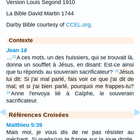
Version Louis Segond 1910
La Bible David Martin 1744
Darby Bible courtesy of
CCEL.org
.
Contexte
Jean 18
…
A ces mots, un des huissiers, qui se trouvait là,
22
donna un soufflet à Jésus, en disant: Est-ce ainsi
que tu réponds au souverain sacrificateur?
Jésus
23
lui dit: Si j'ai mal parlé, fais voir ce que j'ai dit de
mal; et si j'ai bien parlé, pourquoi me frappes-tu?
Anne l'envoya lié à Caïphe, le souverain
24
sacrificateur.
Références Croisées
Matthieu 5:39
Mais moi, je vous dis de ne pas résister au
méchant. Si quelqu'un te frappe sur la joue droite,