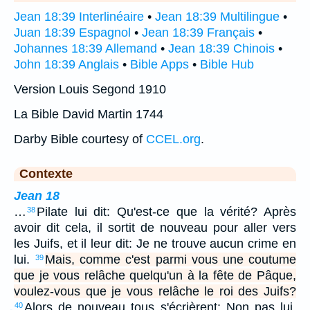
Jean 18:39 Interlinéaire
•
Jean 18:39 Multilingue
•
Juan 18:39 Espagnol
•
Jean 18:39 Français
•
Johannes 18:39 Allemand
•
Jean 18:39 Chinois
•
John 18:39 Anglais
•
Bible Apps
•
Bible Hub
Version Louis Segond 1910
La Bible David Martin 1744
Darby Bible courtesy of
CCEL.org
.
Contexte
Jean 18
…
Pilate lui dit: Qu'est-ce que la vérité? Après
38
avoir dit cela, il sortit de nouveau pour aller vers
les Juifs, et il leur dit: Je ne trouve aucun crime en
lui.
Mais, comme c'est parmi vous une coutume
39
que je vous relâche quelqu'un à la fête de Pâque,
voulez-vous que je vous relâche le roi des Juifs?
Alors de nouveau tous s'écrièrent: Non pas lui,
40