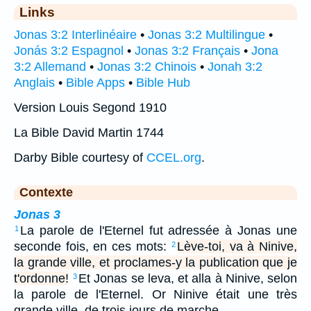
Links
Jonas 3:2 Interlinéaire
•
Jonas 3:2 Multilingue
•
Jonás 3:2 Espagnol
•
Jonas 3:2 Français
•
Jona
3:2 Allemand
•
Jonas 3:2 Chinois
•
Jonah 3:2
Anglais
•
Bible Apps
•
Bible Hub
Version Louis Segond 1910
La Bible David Martin 1744
Darby Bible courtesy of
CCEL.org
.
Contexte
Jonas 3
La parole de l'Eternel fut adressée à Jonas une
1
seconde fois, en ces mots:
Lève-toi, va à Ninive,
2
la grande ville, et proclames-y la publication que je
t'ordonne!
Et Jonas se leva, et alla à Ninive, selon
3
la parole de l'Eternel. Or Ninive était une très
grande ville, de trois jours de marche.…