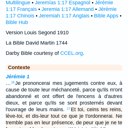
Multilingue
•
Jeremías 1:17 Espagnol
•
Jérémie
1:17 Français
•
Jeremia 1:17 Allemand
•
Jérémie
1:17 Chinois
•
Jeremiah 1:17 Anglais
•
Bible Apps
•
Bible Hub
Version Louis Segond 1910
La Bible David Martin 1744
Darby Bible courtesy of
CCEL.org
.
Contexte
Jérémie 1
…
Je prononcerai mes jugements contre eux, à
16
cause de toute leur méchanceté, parce qu'ils m'ont
abandonné et ont offert de l'encens à d'autres
dieux, et parce qu'ils se sont prosternés devant
l'ouvrage de leurs mains.
Et toi, ceins tes reins,
17
lève-toi, et dis-leur tout ce que je t'ordonnerai. Ne
tremble pas en leur présence, de peur que je ne te