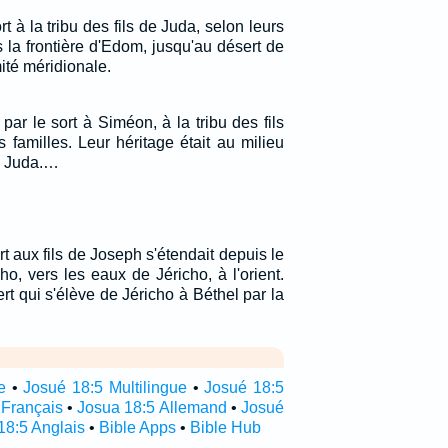
t à la tribu des fils de Juda, selon leurs
rs la frontière d'Edom, jusqu'au désert de
mité méridionale.
ar le sort à Siméon, à la tribu des fils
 familles. Leur héritage était au milieu
de Juda.…
rt aux fils de Joseph s'étendait depuis le
o, vers les eaux de Jéricho, à l'orient.
ert qui s'élève de Jéricho à Béthel par la
e
•
Josué 18:5 Multilingue
•
Josué 18:5
 Français
•
Josua 18:5 Allemand
•
Josué
18:5 Anglais
•
Bible Apps
•
Bible Hub