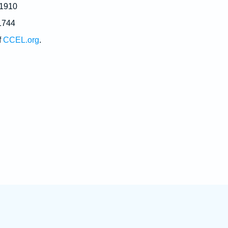
 1910
1744
f
CCEL.org
.