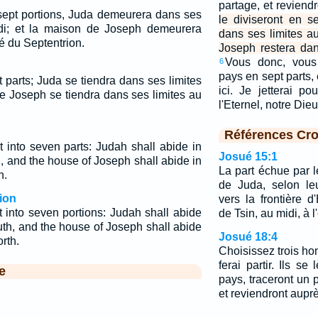
partage, et reviend
n sept portions, Juda demeurera dans ses
le diviseront en s
idi; et la maison de Joseph demeurera
dans ses limites a
é du Septentrion.
Joseph restera dan
Vous donc, vous
6
pays en sept parts,
pt parts; Juda se tiendra dans ses limites
ici. Je jetterai p
de Joseph se tiendra dans ses limites au
l'Eternel, notre Die
Références Cro
t into seven parts: Judah shall abide in
Josué 15:1
h, and the house of Joseph shall abide in
La part échue par le
h.
de Juda, selon leu
ion
vers la frontière 
t into seven portions: Judah shall abide
de Tsin, au midi, à 
uth, and the house of Joseph shall abide
Josué 18:4
orth.
Choisissez trois hom
ferai partir. Ils se
e
pays, traceront un 
et reviendront aupr