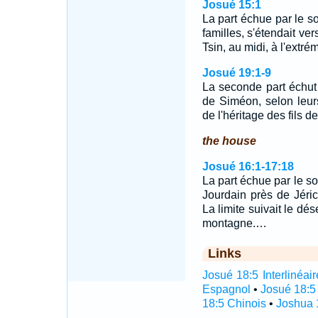
Josué 15:1
La part échue par le sor
familles, s'étendait ve
Tsin, au midi, à l'extré
Josué 19:1-9
La seconde part échut p
de Siméon, selon leurs
de l'héritage des fils 
the house
Josué 16:1-17:18
La part échue par le so
Jourdain près de Jérich
La limite suivait le dés
montagne.…
Links
Josué 18:5 Interlinéair
Espagnol
•
Josué 18:5
18:5 Chinois
•
Joshua 