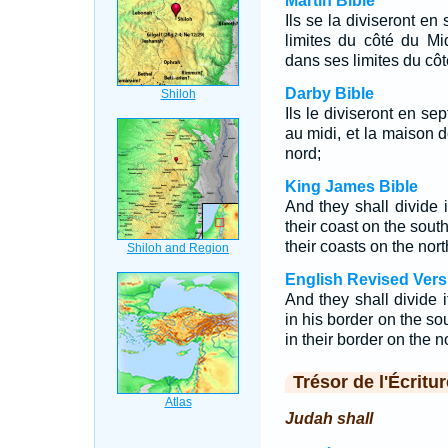
Martin Bible
Ils se la diviseront e
limites du côté du M
dans ses limites du côt
Darby Bible
Ils le diviseront en se
au midi, et la maison 
nord;
King James Bible
And they shall divide i
their coast on the sout
their coasts on the nort
English Revised Vers
And they shall divide i
in his border on the so
in their border on the n
Trésor de l'Écritur
Judah shall