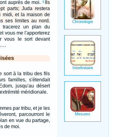
ront auprès de moi.
Ils
5
ept parts; Juda restera
u midi, et la maison de
s ses limites au nord.
 tracerez un plan du
 et vous me l'apporterez
our vous le sort devant
u.…
isées
 sort à la tribu des fils
rs familles, s'étendait
d'Edom, jusqu'au désert
l'extrémité méridionale.
mes par tribu, et je les
 lèveront, parcourront le
plan en vue du partage,
ès de moi.