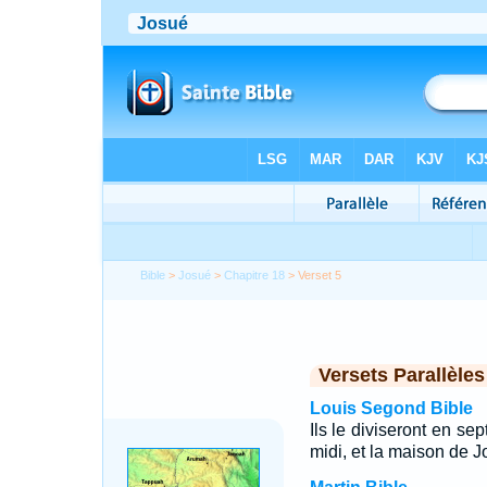
Bible
>
Josué
>
Chapitre 18
> Verset 5
Versets Parallèles
Louis Segond Bible
Ils le diviseront en se
midi, et la maison de J