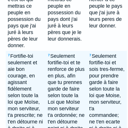
mettras ce
peuple en
peuple le pays
peuple en
possession du
que j'ai jure à
possession du
pays dont j'ai
leurs peres de
pays que j'ai
juré à leurs
leur donner.
juré à leurs
pères que je le
pères de leur
leur donnerais.
donner.
Fortifie-toi
Seulement
Seulement
7
7
7
seulement et
fortifie-toi et te
fortifie-toi et
aie bon
renforce de plus
sois tres-ferme,
courage, en
en plus, afin
pour prendre
agissant
que tu prennes
garde à faire
fidèlement
garde de faire
selon toute la
selon toute la
selon toute la
loi que Moise,
loi que Moïse,
Loi que Moïse
mon serviteur,
mon serviteur,
mon serviteur
t'a
t'a prescrite; ne
t'a ordonnée; ne
commandee;
t'en détourne ni
t'en détourne
ne t'en ecarte