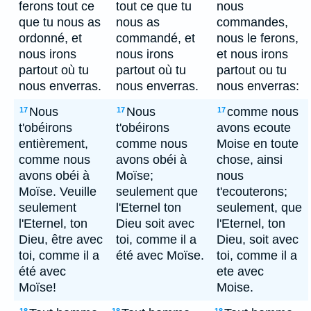
ferons tout ce
tout ce que tu
nous
que tu nous as
nous as
commandes,
ordonné, et
commandé, et
nous le ferons,
nous irons
nous irons
et nous irons
partout où tu
partout où tu
partout ou tu
nous enverras.
nous enverras.
nous enverras:
Nous
Nous
comme nous
17
17
17
t'obéirons
t'obéirons
avons ecoute
entièrement,
comme nous
Moise en toute
comme nous
avons obéi à
chose, ainsi
avons obéi à
Moïse;
nous
Moïse. Veuille
seulement que
t'ecouterons;
seulement
l'Eternel ton
seulement, que
l'Eternel, ton
Dieu soit avec
l'Eternel, ton
Dieu, être avec
toi, comme il a
Dieu, soit avec
toi, comme il a
été avec Moïse.
toi, comme il a
été avec
ete avec
Moïse!
Moise.