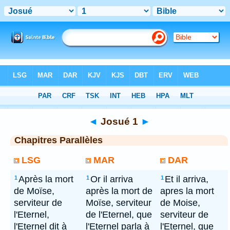
Bible
> Josué 1
◄
Josué 1
►
Chapitres Parallèles
LSG
MAR
DAR
Après la mort
Or il arriva
Et il arriva,
1
1
1
de Moïse,
après la mort de
apres la mort
serviteur de
Moïse, serviteur
de Moise,
l'Eternel,
de l'Eternel, que
serviteur de
l'Eternel dit à
l'Eternel parla à
l'Eternel, que