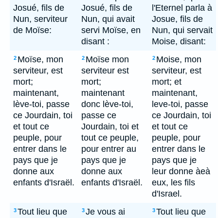
Josué, fils de
Josué, fils de
l'Eternel parla à
Nun, serviteur
Nun, qui avait
Josue, fils de
de Moïse:
servi Moïse, en
Nun, qui servait
disant :
Moise, disant:
Moïse, mon
Moïse mon
Moise, mon
2
2
2
serviteur, est
serviteur est
serviteur, est
mort;
mort;
mort; et
maintenant,
maintenant
maintenant,
lève-toi, passe
donc lève-toi,
leve-toi, passe
ce Jourdain, toi
passe ce
ce Jourdain, toi
et tout ce
Jourdain, toi et
et tout ce
peuple, pour
tout ce peuple,
peuple, pour
entrer dans le
pour entrer au
entrer dans le
pays que je
pays que je
pays que je
donne aux
donne aux
leur donne àeà
enfants d'Israël.
enfants d'Israël.
eux, les fils
d'Israel.
Tout lieu que
Je vous ai
Tout lieu que
3
3
3