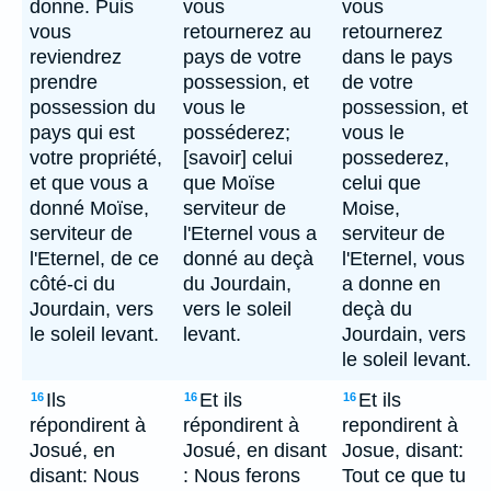
donne. Puis
vous
vous
vous
retournerez au
retournerez
reviendrez
pays de votre
dans le pays
prendre
possession, et
de votre
possession du
vous le
possession, et
pays qui est
posséderez;
vous le
votre propriété,
[savoir] celui
possederez,
et que vous a
que Moïse
celui que
donné Moïse,
serviteur de
Moise,
serviteur de
l'Eternel vous a
serviteur de
l'Eternel, de ce
donné au deçà
l'Eternel, vous
côté-ci du
du Jourdain,
a donne en
Jourdain, vers
vers le soleil
deçà du
le soleil levant.
levant.
Jourdain, vers
le soleil levant.
Ils
Et ils
Et ils
16
16
16
répondirent à
répondirent à
repondirent à
Josué, en
Josué, en disant
Josue, disant:
disant: Nous
: Nous ferons
Tout ce que tu