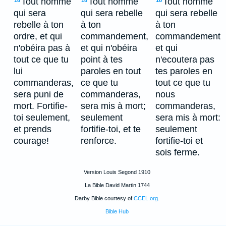
Tout homme
Tout homme
Tout homme
18
18
18
qui sera
qui sera rebelle
qui sera rebelle
rebelle à ton
à ton
à ton
ordre, et qui
commandement,
commandement
n'obéira pas à
et qui n'obéira
et qui
tout ce que tu
point à tes
n'ecoutera pas
lui
paroles en tout
tes paroles en
commanderas,
ce que tu
tout ce que tu
sera puni de
commanderas,
nous
mort. Fortifie-
sera mis à mort;
commanderas,
toi seulement,
seulement
sera mis à mort:
et prends
fortifie-toi, et te
seulement
courage!
renforce.
fortifie-toi et
sois ferme.
Version Louis Segond 1910
La Bible David Martin 1744
Darby Bible courtesy of
CCEL.org
.
Bible Hub