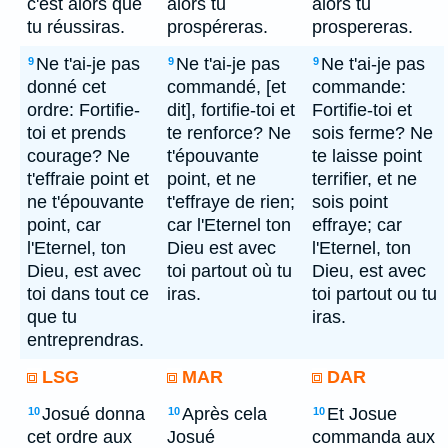
c'est alors que
alors tu
alors tu
tu réussiras.
prospéreras.
prospereras.
Ne t'ai-je pas
Ne t'ai-je pas
Ne t'ai-je pas
9
9
9
donné cet
commandé, [et
commande:
ordre: Fortifie-
dit], fortifie-toi et
Fortifie-toi et
toi et prends
te renforce? Ne
sois ferme? Ne
courage? Ne
t'épouvante
te laisse point
t'effraie point et
point, et ne
terrifier, et ne
ne t'épouvante
t'effraye de rien;
sois point
point, car
car l'Eternel ton
effraye; car
l'Eternel, ton
Dieu est avec
l'Eternel, ton
Dieu, est avec
toi partout où tu
Dieu, est avec
toi dans tout ce
iras.
toi partout ou tu
que tu
iras.
entreprendras.
LSG
MAR
DAR
Josué donna
Après cela
Et Josue
10
10
10
cet ordre aux
Josué
commanda aux