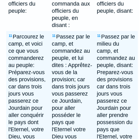
officiers du
commanda aux
officiers du
peuple:
officiers du
peuple, disant:
peuple, en
disant :
Parcourez le
Passez par le
Passez par le
11
11
11
camp, et voici
camp, et
milieu du
ce que vous
commandez au
camp, et
commanderez
peuple, et lui
commandez au
au peuple:
dites : Apprêtez-
peuple, disant:
Préparez-vous
vous de la
Preparez-vous
des provisions,
provision; car
des provisions
car dans trois
dans trois jours
car dans trois
jours vous
vous passerez
jours vous
passerez ce
ce Jourdain,
passerez ce
Jourdain pour
pour aller
Jourdain pour
aller conquérir
posséder le
aller prendre
le pays dont
pays que
possession du
l'Eternel, votre
l'Eternel votre
pays que
Dieu, vous
Dieu vous
l'Eternel, votre