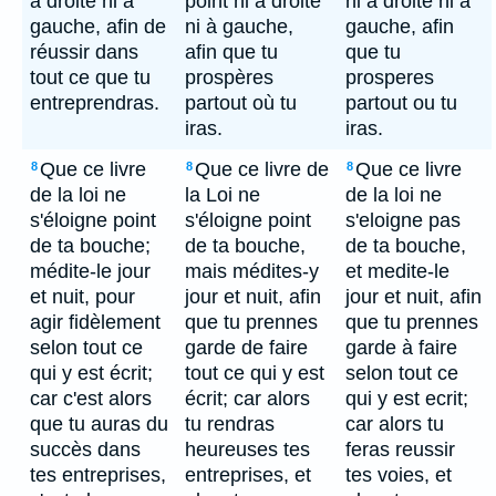
à droite ni à
point ni à droite
ni à droite ni à
gauche, afin de
ni à gauche,
gauche, afin
réussir dans
afin que tu
que tu
tout ce que tu
prospères
prosperes
entreprendras.
partout où tu
partout ou tu
iras.
iras.
Que ce livre
Que ce livre de
Que ce livre
8
8
8
de la loi ne
la Loi ne
de la loi ne
s'éloigne point
s'éloigne point
s'eloigne pas
de ta bouche;
de ta bouche,
de ta bouche,
médite-le jour
mais médites-y
et medite-le
et nuit, pour
jour et nuit, afin
jour et nuit, afin
agir fidèlement
que tu prennes
que tu prennes
selon tout ce
garde de faire
garde à faire
qui y est écrit;
tout ce qui y est
selon tout ce
car c'est alors
écrit; car alors
qui y est ecrit;
que tu auras du
tu rendras
car alors tu
succès dans
heureuses tes
feras reussir
tes entreprises,
entreprises, et
tes voies, et