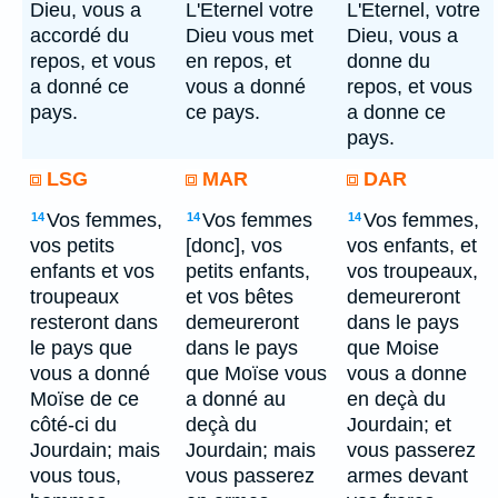
Dieu, vous a
L'Eternel votre
L'Eternel, votre
accordé du
Dieu vous met
Dieu, vous a
repos, et vous
en repos, et
donne du
a donné ce
vous a donné
repos, et vous
pays.
ce pays.
a donne ce
pays.
LSG
MAR
DAR
Vos femmes,
Vos femmes
Vos femmes,
14
14
14
vos petits
[donc], vos
vos enfants, et
enfants et vos
petits enfants,
vos troupeaux,
troupeaux
et vos bêtes
demeureront
resteront dans
demeureront
dans le pays
le pays que
dans le pays
que Moise
vous a donné
que Moïse vous
vous a donne
Moïse de ce
a donné au
en deçà du
côté-ci du
deçà du
Jourdain; et
Jourdain; mais
Jourdain; mais
vous passerez
vous tous,
vous passerez
armes devant