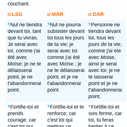
couchant.
LSG
MAR
DAR
Nul ne tiendra
Nul ne pourra
Personne ne
5
5
5
devant toi, tant
subsister devant
tiendra devant
que tu vivras.
toi tous les jours
toi, tous les
Je serai avec
de ta vie; je
jours de ta vie;
toi, comme j'ai
serai avec toi
comme j'ai ete
été avec
comme j'ai été
avec Moise,
Moïse; je ne te
avec Moïse ; je
ainsi je serai
délaisserai
ne te délaisserai
avec toi: je ne
point, je ne
point, et je ne
te laisserai
t'abandonnerai
t'abandonnerai
point et je ne
point.
point.
t'abandonnerai
point.
Fortifie-toi et
Fortifie-toi et te
Fortifie-toi et
6
6
6
prends
renforce; car
sois ferme, car
courage, car
c'est toi qui
toi, tu feras
c'est toi qui
mettras ce
heriter à ce