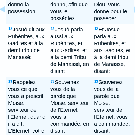
donne la
donne, afin que
Dieu, vous
possession.
vous le
donne pour le
possédiez.
posseder.
Josué dit aux
Josué parla
Et Josue
12
12
12
Rubénites, aux
aussi aux
parla aux
Gadites et à la
Rubénites, et
Rubenites, et
demi-tribu de
aux Gadites, et
aux Gadites, et
Manassé:
à la demi-Tribu
à la demi-tribu
de Manassé, en
de Manasse,
disant :
disant:
Rappelez-
Souvenez-
Souvenez-
13
13
13
vous ce que
vous de la
vous de la
vous a prescrit
parole que
parole que
Moïse,
Moïse, serviteur
Moise,
serviteur de
de l'Eternel,
serviteur de
l'Eternel, quand
vous a
l'Eternel, vous
il a dit:
commandée, en
a commandee,
L'Eternel, votre
disant :
disant: