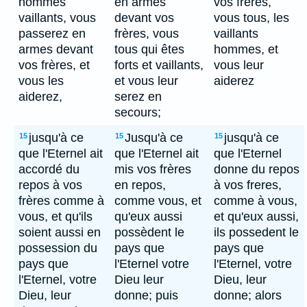
hommes
en armes
vos freres,
vaillants, vous
devant vos
vous tous, les
passerez en
frères, vous
vaillants
armes devant
tous qui êtes
hommes, et
vos frères, et
forts et vaillants,
vous leur
vous les
et vous leur
aiderez
aiderez,
serez en
secours;
jusqu'à ce
Jusqu'à ce
jusqu'à ce
15
15
15
que l'Eternel ait
que l'Eternel ait
que l'Eternel
accordé du
mis vos frères
donne du repos
repos à vos
en repos,
à vos freres,
frères comme à
comme vous, et
comme à vous,
vous, et qu'ils
qu'eux aussi
et qu'eux aussi,
soient aussi en
possèdent le
ils possedent le
possession du
pays que
pays que
pays que
l'Eternel votre
l'Eternel, votre
l'Eternel, votre
Dieu leur
Dieu, leur
Dieu, leur
donne; puis
donne; alors