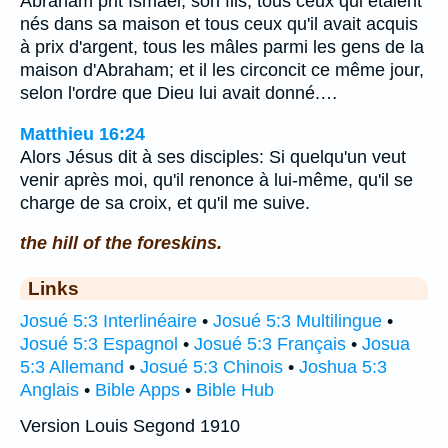
Abraham prit Ismaël, son fils, tous ceux qui étaient
nés dans sa maison et tous ceux qu'il avait acquis
à prix d'argent, tous les mâles parmi les gens de la
maison d'Abraham; et il les circoncit ce même jour,
selon l'ordre que Dieu lui avait donné.…
Matthieu 16:24
Alors Jésus dit à ses disciples: Si quelqu'un veut
venir après moi, qu'il renonce à lui-même, qu'il se
charge de sa croix, et qu'il me suive.
the hill of the foreskins.
Links
Josué 5:3 Interlinéaire
•
Josué 5:3 Multilingue
•
Josué 5:3 Espagnol
•
Josué 5:3 Français
•
Josua
5:3 Allemand
•
Josué 5:3 Chinois
•
Joshua 5:3
Anglais
•
Bible Apps
•
Bible Hub
Version Louis Segond 1910