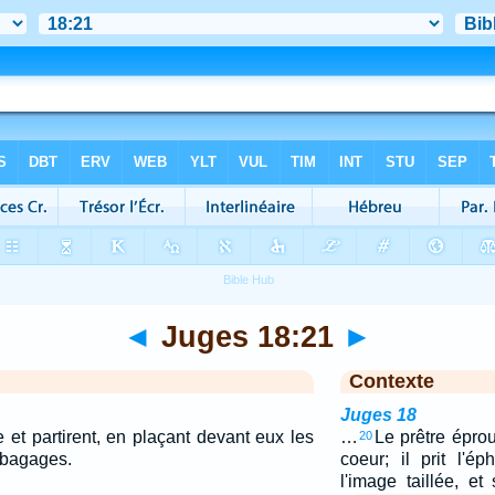
◄
Juges 18:21
►
Contexte
Juges 18
e et partirent, en plaçant devant eux les
…
Le prêtre épro
20
s bagages.
coeur; il prit l'é
l'image taillée, et