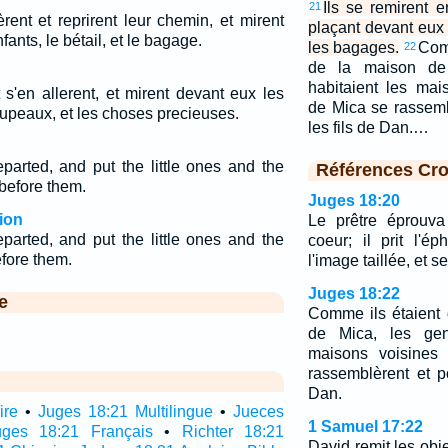
Ils se remirent e
21
rent et reprirent leur chemin, et mirent
plaçant devant eux l
fants, le bétail, et le bagage.
les bagages.
Comm
22
de la maison de
habitaient les mai
t s'en allerent, et mirent devant eux les
de Mica se rassemb
troupeaux, et les choses precieuses.
les fils de Dan.…
parted, and put the little ones and the
Références Cro
 before them.
Juges 18:20
ion
Le prêtre éprouva
parted, and put the little ones and the
coeur; il prit l'é
efore them.
l'image taillée, et se
Juges 18:22
e
Comme ils étaient 
de Mica, les gen
maisons voisines
rassemblèrent et po
Dan.
ire
•
Juges 18:21 Multilingue
•
Jueces
1 Samuel 17:22
uges 18:21 Français
•
Richter 18:21
David remit les objet