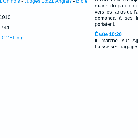
1 Chinois
•
Judges 18:21 Anglais
•
Bible
mains du gardien 
vers les rangs de l'a
 1910
demanda à ses fr
portaient.
1744
Ésaïe 10:28
f
CCEL.org
.
Il marche sur Ajj
Laisse ses bagage