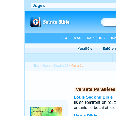
Bible
>
Juges
>
Chapitre 18
> Verset 21
Versets Parallèles
Louis Segond Bible
Ils se remirent en rout
enfants, le bétail et le