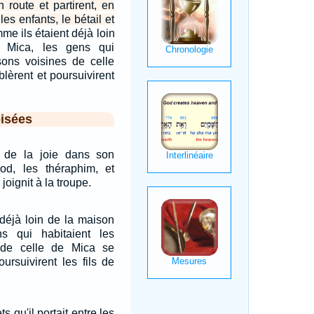
n route et partirent, en
es enfants, le bétail et
e ils étaient déjà loin
 Mica, les gens qui
sons voisines de celle
lèrent et poursuivirent
isées
 de la joie dans son
phod, les théraphim, et
 joignit à la troupe.
déjà loin de la maison
s qui habitaient les
 de celle de Mica se
ursuivirent les fils de
s qu'il portait entre les