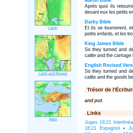
Martin Bible
Après quoi ils retournè
devant eux les petits en
Darby Bible
Et ils se tournerent, e
petits enfants, et les 
King James Bible
So they turned and de
cattle and the carriage
English Revised Vers
So they turned and de
cattle and the goods b
Trésor de l'Écritur
and put.
Links
Juges 18:21 Interlinéa
18:21 Espagnol
•
J