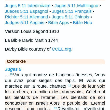
Juges 5:11 Interlinéaire
•
Juges 5:11 Multilingue
•
Jueces 5:11 Espagnol
•
Juges 5:11 Français
•
Richter 5:11 Allemand
•
Juges 5:11 Chinois
•
Judges 5:11 Anglais
•
Bible Apps
•
Bible Hub
Version Louis Segond 1910
La Bible David Martin 1744
Darby Bible courtesy of
CCEL.org
.
Contexte
Juges 5
…
Vous qui montez de blanches ânesses, Vous
10
qui avez pour sièges des tapis, Et vous qui
marchez sur la route, chantez!
Que de leur voix
11
les archers, du milieu des abreuvoirs, Célèbrent
les bienfaits de l'Eternel, Les bienfaits de son
conducteur en Israël! Alors le peuple de l'Eternel
descendit aux portes.
Réveille-toi, réveille-toi,
12