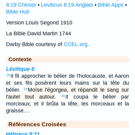
8:19 Chinois
•
Leviticus 8:19 Anglais
•
Bible Apps
•
Bible Hub
Version Louis Segond 1910
La Bible David Martin 1744
Darby Bible courtesy of
CCEL.org
.
Contexte
Lévitique 8
Il fit approcher le bélier de l'holocauste, et Aaron
18
et ses fils posèrent leurs mains sur la tête du
bélier.
Moïse l'égorgea, et répandit le sang sur
19
l'autel tout autour.
Il coupa le bélier par
20
morceaux, et il brûla la tête, les morceaux et la
graisse.…
Références Croisées
Hébreux 9:21