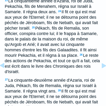
La cinquantième année d'Azaria, roi de Juda,
23
Pekachia, fils de Menahem, régna sur Israël à
Samarie. Il régna deux ans.
Il fit ce qui est mal
24
aux yeux de l'Eternel; il ne se détourna point des
péchés de Jéroboam, fils de Nebath, qui avait fait
pécher Israël.
Pékach, fils de Remalia, son
25
officier, conspira contre lui; il le frappa à Samarie,
dans le palais de la maison du roi, de même
qu'Argob et Arié; il avait avec lui cinquante
hommes d'entre les fils des Galaadites. Il fit ainsi
mourir Pekachia, et il régna à sa place.
Le reste
26
des actions de Pekachia, et tout ce qu'il a fait, cela
est écrit dans le livre des Chroniques des rois
d'Israël.
La cinquante-deuxième année d'Azaria, roi de
27
Juda, Pékach, fils de Remalia, régna sur Israël à
Samarie. Il régna vingt ans.
Il fit ce qui est mal
28
aux yeux de l'Eternel; il ne se détourna point des
péchés de Jéroboam, fils de Nebath, qui avait fait