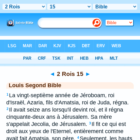
Bible
>
LSG
> 2 Rois 15
◄
2 Rois 15
►
Louis Segond Bible
La vingt-septième année de Jéroboam, roi
1
d'Israël, Azaria, fils d'Amatsia, roi de Juda, régna.
Il avait seize ans lorsqu'il devint roi, et il régna
2
cinquante-deux ans à Jérusalem. Sa mère
s'appelait Jecolia, de Jérusalem.
Il fit ce qui est
3
droit aux yeux de l'Eternel, entièrement comme
avait fait Amatsia, son père.
Seulement, les hauts
4