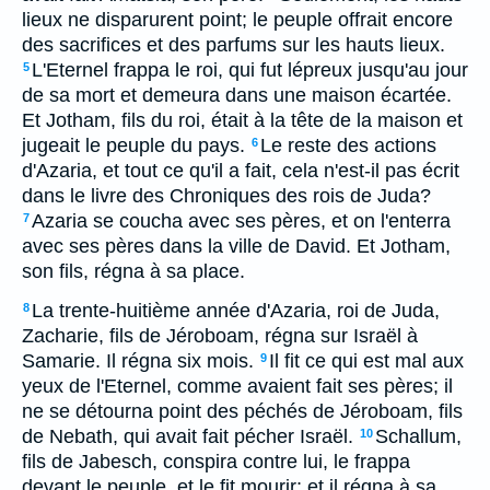
lieux ne disparurent point; le peuple offrait encore
des sacrifices et des parfums sur les hauts lieux.
L'Eternel frappa le roi, qui fut lépreux jusqu'au jour
5
de sa mort et demeura dans une maison écartée.
Et Jotham, fils du roi, était à la tête de la maison et
jugeait le peuple du pays.
Le reste des actions
6
d'Azaria, et tout ce qu'il a fait, cela n'est-il pas écrit
dans le livre des Chroniques des rois de Juda?
Azaria se coucha avec ses pères, et on l'enterra
7
avec ses pères dans la ville de David. Et Jotham,
son fils, régna à sa place.
La trente-huitième année d'Azaria, roi de Juda,
8
Zacharie, fils de Jéroboam, régna sur Israël à
Samarie. Il régna six mois.
Il fit ce qui est mal aux
9
yeux de l'Eternel, comme avaient fait ses pères; il
ne se détourna point des péchés de Jéroboam, fils
de Nebath, qui avait fait pécher Israël.
Schallum,
10
fils de Jabesch, conspira contre lui, le frappa
devant le peuple, et le fit mourir; et il régna à sa