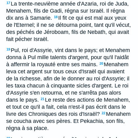
La trente-neuvième année d'Azaria, roi de Juda,
17
Menahem, fils de Gadi, régna sur Israël. Il régna
dix ans à Samarie.
Il fit ce qui est mal aux yeux
18
de l'Eternel; il ne se détourna point, tant qu'il vécut,
des péchés de Jéroboam, fils de Nebath, qui avait
fait pécher Israël.
Pul, roi d'Assyrie, vint dans le pays; et Menahem
19
donna à Pul mille talents d'argent, pour qu'il l'aidât
à affermir la royauté entre ses mains.
Menahem
20
leva cet argent sur tous ceux d'Israël qui avaient
de la richesse, afin de le donner au roi d'Assyrie; il
les taxa chacun à cinquante sicles d'argent. Le roi
d'Assyrie s'en retourna, et ne s'arrêta pas alors
dans le pays.
Le reste des actions de Menahem,
21
et tout ce qu'il a fait, cela n'est-il pas écrit dans le
livre des Chroniques des rois d'Israël?
Menahem
22
se coucha avec ses pères. Et Pekachia, son fils,
régna à sa place.