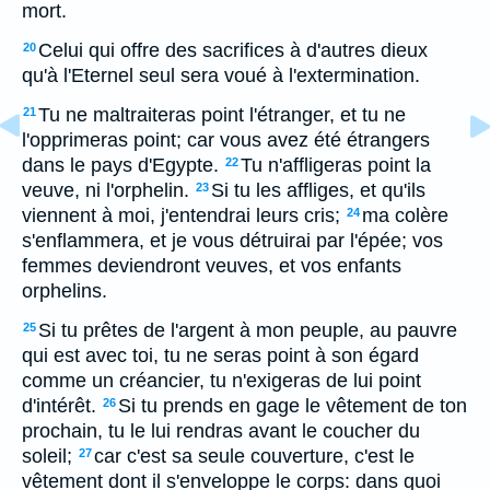
mort.
Celui qui offre des sacrifices à d'autres dieux
20
qu'à l'Eternel seul sera voué à l'extermination.
Tu ne maltraiteras point l'étranger, et tu ne
21
l'opprimeras point; car vous avez été étrangers
dans le pays d'Egypte.
Tu n'affligeras point la
22
veuve, ni l'orphelin.
Si tu les affliges, et qu'ils
23
viennent à moi, j'entendrai leurs cris;
ma colère
24
s'enflammera, et je vous détruirai par l'épée; vos
femmes deviendront veuves, et vos enfants
orphelins.
Si tu prêtes de l'argent à mon peuple, au pauvre
25
qui est avec toi, tu ne seras point à son égard
comme un créancier, tu n'exigeras de lui point
d'intérêt.
Si tu prends en gage le vêtement de ton
26
prochain, tu le lui rendras avant le coucher du
soleil;
car c'est sa seule couverture, c'est le
27
vêtement dont il s'enveloppe le corps: dans quoi