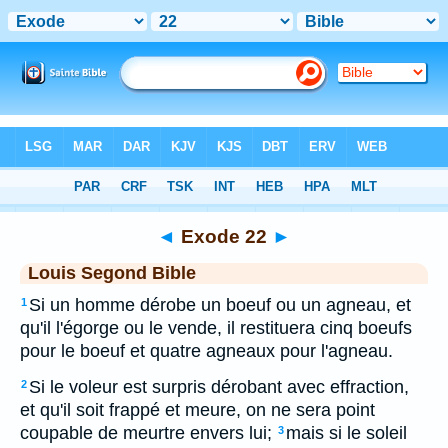
Bible
>
LSG
> Exode 22
◄
Exode 22
►
Louis Segond Bible
Si un homme dérobe un boeuf ou un agneau, et
1
qu'il l'égorge ou le vende, il restituera cinq boeufs
pour le boeuf et quatre agneaux pour l'agneau.
Si le voleur est surpris dérobant avec effraction,
2
et qu'il soit frappé et meure, on ne sera point
coupable de meurtre envers lui;
mais si le soleil
3