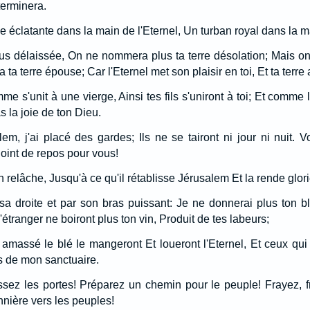
terminera.
 éclatante dans la main de l'Eternel, Un turban royal dans la m
s délaissée, On ne nommera plus ta terre désolation; Mais on 
ra ta terre épouse; Car l'Eternel met son plaisir en toi, Et ta terr
s'unit à une vierge, Ainsi tes fils s'uniront à toi; Et comme la
as la joie de ton Dieu.
em, j'ai placé des gardes; Ils ne se tairont ni jour ni nuit. 
Point de repos pour vous!
n relâche, Jusqu'à ce qu'il rétablisse Jérusalem Et la rende glori
r sa droite et par son bras puissant: Je ne donnerai plus ton b
l'étranger ne boiront plus ton vin, Produit de tes labeurs;
amassé le blé le mangeront Et loueront l'Eternel, Et ceux qui a
is de mon sanctuaire.
ssez les portes! Préparez un chemin pour le peuple! Frayez, fr
nnière vers les peuples!