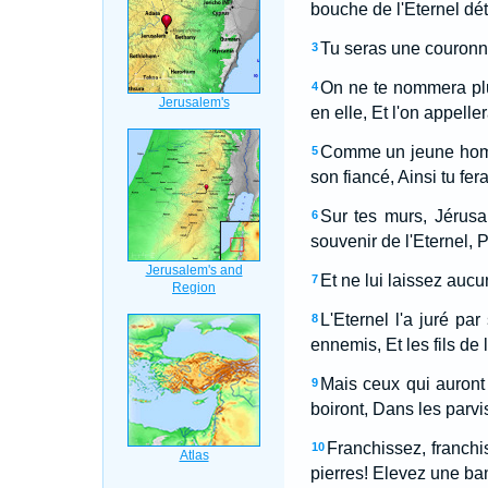
bouche de l'Eternel dé
Tu seras une couronne
3
On ne te nommera plu
4
en elle, Et l'on appelle
Comme un jeune homme 
5
son fiancé, Ainsi tu fer
Sur tes murs, Jérusal
6
souvenir de l'Eternel, 
Et ne lui laissez aucu
7
L'Eternel l'a juré pa
8
ennemis, Et les fils de 
Mais ceux qui auront 
9
boiront, Dans les parv
Franchissez, franchi
10
pierres! Elevez une ba