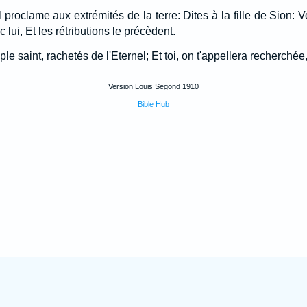
 proclame aux extrémités de la terre: Dites à la fille de Sion: V
c lui, Et les rétributions le précèdent.
le saint, rachetés de l'Eternel; Et toi, on t'appellera recherchée,
Version Louis Segond 1910
Bible Hub