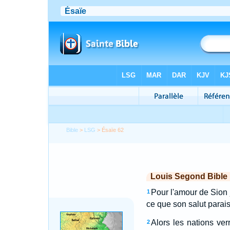
Bible
>
LSG
> Ésaïe 62
Louis Segond Bible
Pour l'amour de Sion 
1
ce que son salut parai
Alors les nations ver
2