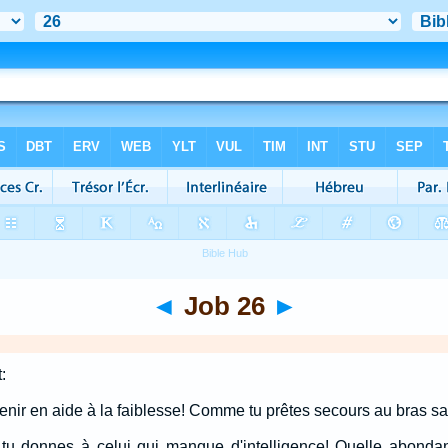
◄
Job 26
►
:
nir en aide à la faiblesse! Comme tu prêtes secours au bras sa
tu donnes à celui qui manque d'intelligence! Quelle abonda