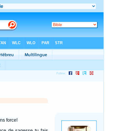
ns force!
nce de sagesse tu fais