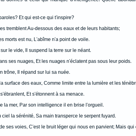
paroles? Et qui est-ce qui t'inspire?
s tremblent Au-dessous des eaux et de leurs habitants;
es morts est nu, L'abîme n'a point de voile.
 sur le vide, Il suspend la terre sur le néant.
dans ses nuages, Et les nuages n'éclatent pas sous leur poids.
n trône, Il répand sur lui sa nuée.
à la surface des eaux, Comme limite entre la lumière et les ténèbr
s'ébranlent, Et s'étonnent à sa menace.
e la mer, Par son intelligence il en brise l'orgueil.
ciel la sérénité, Sa main transperce le serpent fuyard.
de ses voies, C'est le bruit léger qui nous en parvient; Mais qui