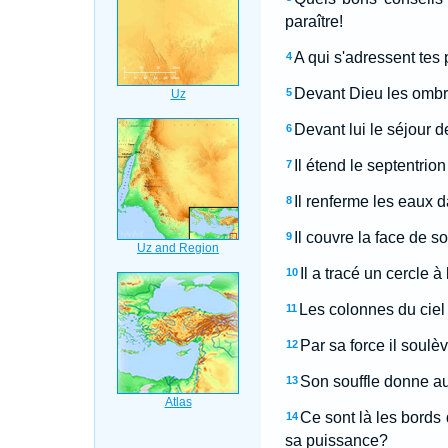
paraître!
A qui s'adressent tes 
4
Devant Dieu les ombre
5
Devant lui le séjour d
6
Il étend le septentrion
7
Il renferme les eaux 
8
Il couvre la face de so
9
Il a tracé un cercle 
10
Les colonnes du ciel 
11
Par sa force il soulèv
12
Son souffle donne au 
13
Ce sont là les bords 
14
sa puissance?