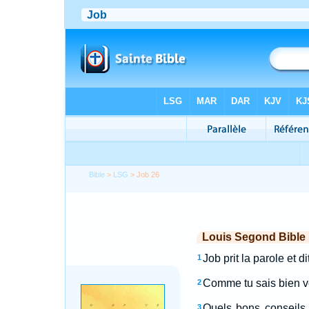
Bible
>
LSG
> Job 26
Louis Segond Bible
Job prit la parole et dit
1
Comme tu sais bien ve
2
Quels bons conseils 
3