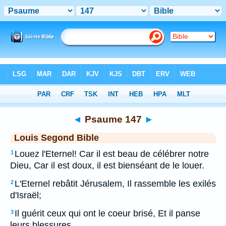
Bible
>
LSG
> Psaume 147
◄
Psaume 147
►
Louis Segond Bible
Louez l'Eternel! Car il est beau de célébrer notre
1
Dieu, Car il est doux, il est bienséant de le louer.
L'Eternel rebâtit Jérusalem, Il rassemble les exilés
2
d'Israël;
Il guérit ceux qui ont le coeur brisé, Et il panse
3
leurs blessures.