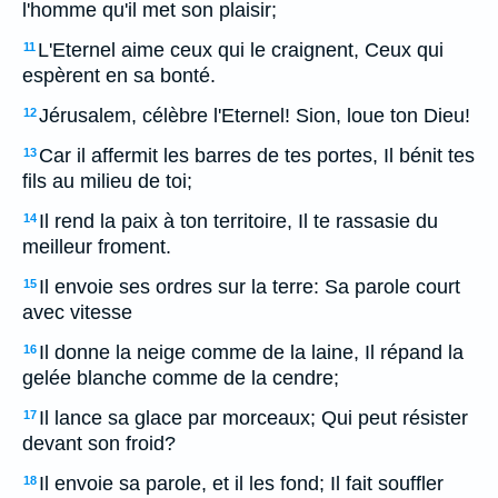
l'homme qu'il met son plaisir;
L'Eternel aime ceux qui le craignent, Ceux qui
11
espèrent en sa bonté.
Jérusalem, célèbre l'Eternel! Sion, loue ton Dieu!
12
Car il affermit les barres de tes portes, Il bénit tes
13
fils au milieu de toi;
Il rend la paix à ton territoire, Il te rassasie du
14
meilleur froment.
Il envoie ses ordres sur la terre: Sa parole court
15
avec vitesse
Il donne la neige comme de la laine, Il répand la
16
gelée blanche comme de la cendre;
Il lance sa glace par morceaux; Qui peut résister
17
devant son froid?
Il envoie sa parole, et il les fond; Il fait souffler
18