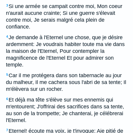
Si une armée se campait contre moi, Mon coeur
3
n'aurait aucune crainte; Si une guerre s'élevait
contre moi, Je serais malgré cela plein de
confiance.
Je demande à l'Eternel une chose, que je désire
4
ardemment: Je voudrais habiter toute ma vie dans
la maison de l'Eternel, Pour contempler la
magnificence de l'Eternel Et pour admirer son
temple.
Car il me protégera dans son tabernacle au jour
5
du malheur, Il me cachera sous l'abri de sa tente; Il
m'élèvera sur un rocher.
Et déjà ma tête s'élève sur mes ennemis qui
6
m'entourent; J'offrirai des sacrifices dans sa tente,
au son de la trompette; Je chanterai, je célébrerai
l'Eternel.
Eternel! écoute ma voix, je t'invoque: Aie pitié de
7