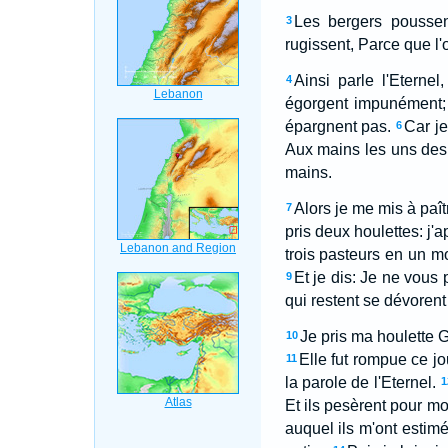
Les bergers poussen
3
rugissent, Parce que l'
Ainsi parle l'Eterne
4
égorgent impunément; C
épargnent pas.
Car je
6
Aux mains les uns des a
mains.
Alors je me mis à paî
7
pris deux houlettes: j'ap
trois pasteurs en un m
Et je dis: Je ne vous 
9
qui restent se dévorent
Je pris ma houlette G
10
Elle fut rompue ce jo
11
la parole de l'Eternel.
1
Et ils pesèrent pour mon
auquel ils m'ont estimé!