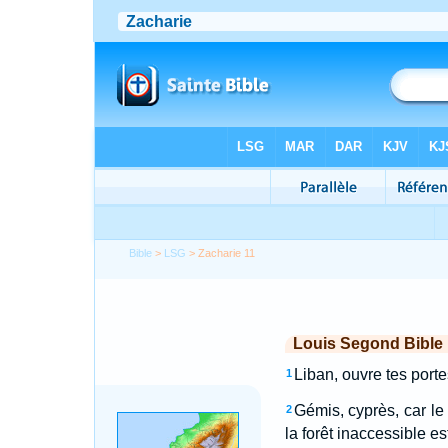
Bible
>
LSG
> Zacharie 11
Louis Segond Bible
Liban, ouvre tes porte
1
Gémis, cyprès, car le
2
la forêt inaccessible es