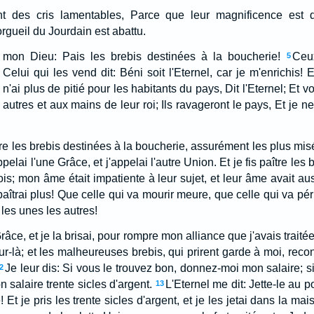
t des cris lamentables, Parce que leur magnificence est dé
orgueil du Jourdain est abattu.
l, mon Dieu: Pais les brebis destinées à la boucherie!
Ceux
5
elui qui les vend dit: Béni soit l'Eternel, car je m'enrichis! E
 n'ai plus de pitié pour les habitants du pays, Dit l'Eternel; Et v
utres et aux mains de leur roi; Ils ravageront le pays, Et je ne
tre les brebis destinées à la boucherie, assurément les plus mi
pelai l'une Grâce, et j'appelai l'autre Union. Et je fis paître les 
ois; mon âme était impatiente à leur sujet, et leur âme avait au
paîtrai plus! Que celle qui va mourir meure, que celle qui va péri
 les unes les autres!
râce, et je la brisai, pour rompre mon alliance que j'avais traité
ur-là; et les malheureuses brebis, qui prirent garde à moi, recon
Je leur dis: Si vous le trouvez bon, donnez-moi mon salaire; s
2
 salaire trente sicles d'argent.
L'Eternel me dit: Jette-le au p
13
 Et je pris les trente sicles d'argent, et je les jetai dans la mai