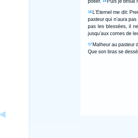
potier.
Puis je brisai
14
L'Eternel me dit: Pr
15
pasteur qui n'aura pas 
pas les blessées, il n
jusqu'aux cornes de le
Malheur au pasteur d
17
Que son bras se dessèch