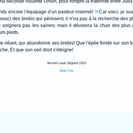
 ma seconde houlette Union, pour rompre la fraternité entre Juda e
ends encore l'équipage d'un pasteur insensé!
Car voici, je su
16
souci des brebis qui périssent; il n'ira pas à la recherche des pl
e soignera pas les saines; mais il dévorera la chair des plus g
urs pieds.
e néant, qui abandonne ses brebis! Que l'épée fonde sur son bra
e, Et que son oeil droit s'éteigne!
Version Louis Segond 1910
Bible Hub