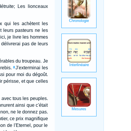
truite; Les lionceaux
 qui les achètent les
t leurs pasteurs ne les
oici, je livre les hommes
 délivrerai pas de leurs
sérables du troupeau. Je
brebis.
J'exterminai les
8
ssi pour moi du dégoût.
r périsse, et que celles
e avec tous les peuples.
nurent ainsi que c'était
inon, ne le donnez pas.
otier, ce prix magnifique
son de l'Eternel, pour le