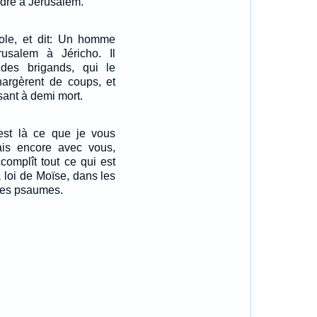
ndre à Jérusalem.
role, et dit: Un homme
usalem à Jéricho. Il
des brigands, qui le
chargèrent de coups, et
ssant à demi mort.
C'est là ce que je vous
tais encore avec vous,
accomplît tout ce qui est
a loi de Moïse, dans les
 les psaumes.