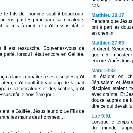
cas.
 que le Fils de l'homme souffrît beaucoup,
Matthieu 20:17
 anciens, par les principaux sacrificateurs
Pendant que Jésus 
il fût mis à mort, et qu'il ressuscitât le
prit à part les douze
en chemin:
Matthieu 27:63
ais il est ressuscité. Souvenez-vous de
et dirent: Seigneu
 parlé, lorsqu'il était encore en Galilée,
que cet imposteur 
encore: Après trois j
Marc 10:32
Ils étaient en c
 à faire connaître à ses disciples qu'il
Jérusalem, et Jésus
rusalem, qu'il souffrît beaucoup de la part
disciples étaient t
paux sacrificateurs et des scribes, qu'il
avec crainte. Et Jé
ressuscitât le troisième jour.
douze auprès de l
dire ce qui devait lui
ent la Galilée, Jésus leur dit: Le Fils de
Luc 9:51
é entre les mains des hommes;…
Lorsque le temps o
du monde appro