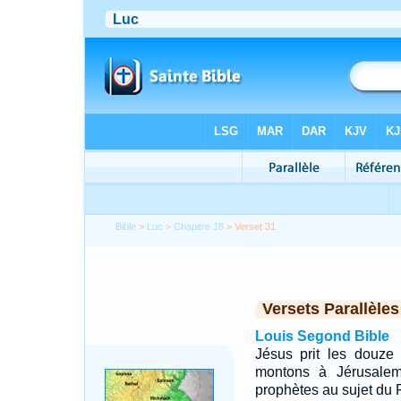
Bible
>
Luc
>
Chapitre 18
> Verset 31
Versets Parallèles
Louis Segond Bible
Jésus prit les douze 
montons à Jérusalem,
prophètes au sujet du 