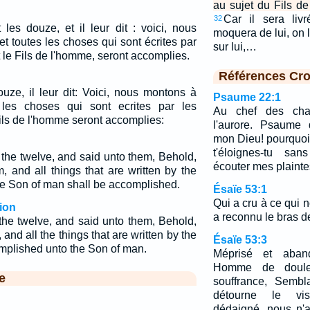
au sujet du Fils d
Car il sera liv
32
 les douze, et il leur dit : voici, nous
moquera de lui, on 
t toutes les choses qui sont écrites par
sur lui,…
 le Fils de l'homme, seront accomplies.
Références Cro
ouze, il leur dit: Voici, nous montons à
Psaume 22:1
 les choses qui sont ecrites par les
Au chef des cha
fils de l'homme seront accomplies:
l'aurore. Psaume
mon Dieu! pourquoi
t'éloignes-tu sa
the twelve, and said unto them, Behold,
écouter mes plaint
 and all things that are written by the
e Son of man shall be accomplished.
Ésaïe 53:1
Qui a cru à ce qui 
ion
a reconnu le bras de
the twelve, and said unto them, Behold,
and all the things that are written by the
Ésaïe 53:3
mplished unto the Son of man.
Méprisé et aba
Homme de doule
e
souffrance, Sembl
détourne le vi
dédaigné, nous n'a