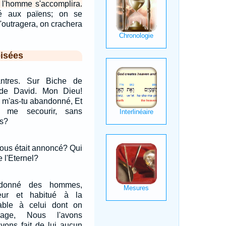
e l'homme s'accomplira.
ré aux païens; on se
l'outragera, on crachera
isées
ntres. Sur Biche de
 de David. Mon Dieu!
 m'as-tu abandonné, Et
ns me secourir, sans
es?
nous était annoncé? Qui
 l'Eternel?
ndonné des hommes,
ur et habitué à la
able à celui dont on
sage, Nous l'avons
vons fait de lui aucun