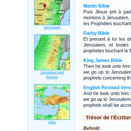
Martin Bible
Puis Jésus prit à part
montons à Jérusalem, e
les Prophètes touchant
Darby Bible
Et prenant à lui les d
Jerusalem, et toutes
prophetes touchant le 
King James Bible
Then he took
unto him
we go up to Jerusalem,
prophets concerning th
English Revised Vers
And he took unto him 
we go up to Jerusalem, 
prophets shall be acco
Trésor de l'Écritur
Behold.