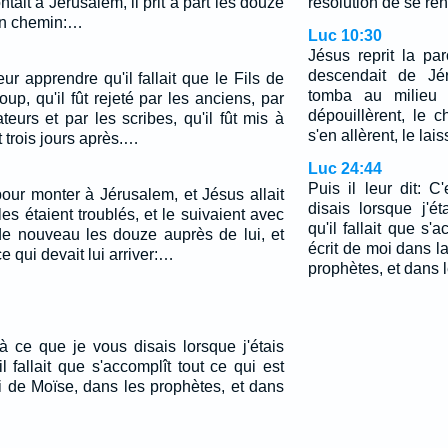
it à Jérusalem, il prit à part les douze
résolution de se re
t en chemin:…
Luc 10:30
Jésus reprit la pa
descendait de Jér
r apprendre qu'il fallait que le Fils de
tomba au milieu 
up, qu'il fût rejeté par les anciens, par
dépouillèrent, le 
ateurs et par les scribes, qu'il fût mis à
s'en allèrent, le lai
ât trois jours après.…
Luc 24:44
Puis il leur dit: 
pour monter à Jérusalem, et Jésus allait
disais lorsque j'é
es étaient troublés, et le suivaient avec
qu'il fallait que s'
 de nouveau les douze auprès de lui, et
écrit de moi dans l
 qui devait lui arriver:…
prophètes, et dans
 là ce que je vous disais lorsque j'étais
 fallait que s'accomplît tout ce qui est
oi de Moïse, dans les prophètes, et dans