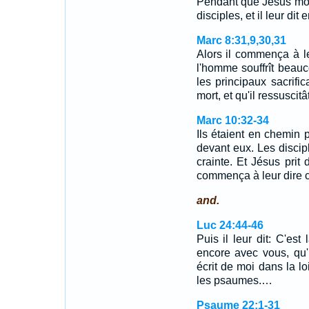
Pendant que Jésus monta
disciples, et il leur di
Marc 8:31,9,30,31
Alors il commença à leu
l'homme souffrît beauco
les principaux sacrific
mort, et qu'il ressuscit
Marc 10:32-34
Ils étaient en chemin 
devant eux. Les discipl
crainte. Et Jésus prit
commença à leur dire ce
and.
Luc 24:44-46
Puis il leur dit: C'est
encore avec vous, qu'il
écrit de moi dans la l
les psaumes.…
Psaume 22:1-31