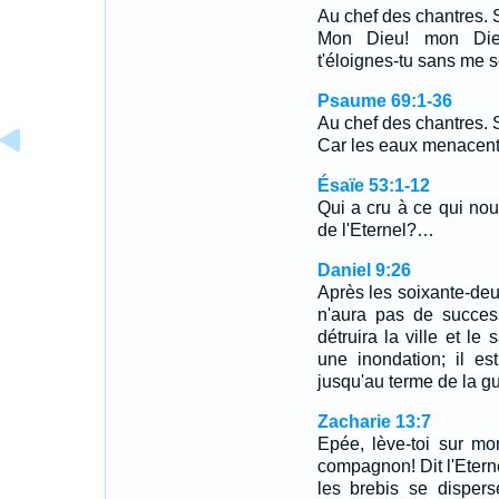
Au chef des chantres. 
Mon Dieu! mon Dieu
t'éloignes-tu sans me 
Psaume 69:1-36
Au chef des chantres. S
Car les eaux menacen
Ésaïe 53:1-12
Qui a cru à ce qui no
de l'Eternel?…
Daniel 9:26
Après les soixante-deux
n'aura pas de succes
détruira la ville et le
une inondation; il es
jusqu'au terme de la gu
Zacharie 13:7
Epée, lève-toi sur m
compagnon! Dit l'Etern
les brebis se dispers