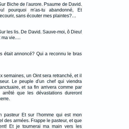
Sur Biche de l'aurore. Psaume de David.
! pourquoi m'as-tu abandonné, Et
secourir, sans écouter mes plaintes?…
ur les lis. De David. Sauve-moi, ô Dieu!
t ma vie.…
us était annoncé? Qui a reconnu le bras
 semaines, un Oint sera retranché, et il
seur. Le peuple d'un chef qui viendra
 sanctuaire, et sa fin arrivera comme par
t arrêté que les dévastations dureront
erre.
on pasteur Et sur l'homme qui est mon
el des armées. Frappe le pasteur, et que
ent! Et je tournerai ma main vers les