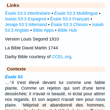
Links
Ésaïe 53:3 Interlinéaire
•
Ésaïe 53:3 Multilingue
•
Isaías 53:3 Espagnol
•
Ésaïe 53:3 Français
•
Jesaja 53:3 Allemand
•
Ésaïe 53:3 Chinois
•
Isaiah
53:3 Anglais
•
Bible Apps
•
Bible Hub
Version Louis Segond 1910
La Bible David Martin 1744
Darby Bible courtesy of
CCEL.org
.
Contexte
Ésaïe 53
…
Il s'est élevé devant lui comme une faible
2
plante, Comme un rejeton qui sort d'une terre
desséchée; Il n'avait ni beauté, ni éclat pour attirer
nos regards, Et son aspect n'avait rien pour nous
plaire.
Méprisé et abandonné des hommes,
3