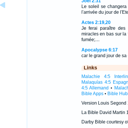
Joël 2:31
Le soleil se changera
l'arrivée du jour de l'Et
Actes 2:19,20
Je ferai paraître des
miracles en bas sur la 
fumée;…
Apocalypse 6:17
car le grand jour de sa 
Links
Malachie 4:5 Interlin
Malaquías 4:5 Espagn
4:5 Allemand
•
Malach
Bible Apps
•
Bible Hub
Version Louis Segond
La Bible David Martin 
Darby Bible courtesy o