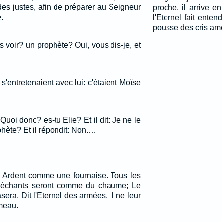
des justes, afin de préparer au Seigneur
proche, il arrive e
.
l'Eternel fait enten
pousse des cris am
 voir? un prophète? Oui, vous dis-je, et
'entretenaient avec lui: c'étaient Moïse
Quoi donc? es-tu Elie? Et il dit: Je ne le
ophète? Et il répondit: Non.…
nt, Ardent comme une fournaise. Tous les
 méchants seront comme du chaume; Le
sera, Dit l'Eternel des armées, Il ne leur
ameau.