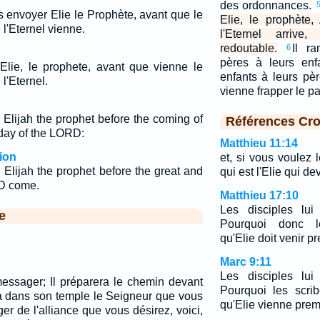
des ordonnances.
s envoyer Elie le Prophète, avant que le
Elie, le prophète
e l'Eternel vienne.
l'Eternel arriv
redoutable.
Il r
6
pères à leurs enf
 Elie, le prophete, avant que vienne le
enfants à leurs pè
 l'Eternel.
vienne frapper le pay
 Elijah the prophet before the coming of
Références Cro
 day of the LORD:
Matthieu 11:14
ion
et, si vous voulez 
 Elijah the prophet before the great and
qui est l'Elie qui dev
RD come.
Matthieu 17:10
Les disciples lui 
e
Pourquoi donc le
qu'Elie doit venir 
Marc 9:11
Les disciples lui 
messager; Il préparera le chemin devant
Pourquoi les scribe
ra dans son temple le Seigneur que vous
qu'Elie vienne pre
r de l'alliance que vous désirez, voici,