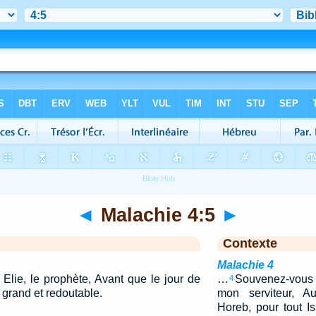
◄
Malachie 4:5
►
Contexte
Malachie 4
 Elie, le prophète, Avant que le jour de
…
Souvenez-vous
4
r grand et redoutable.
mon serviteur, Au
Horeb, pour tout I