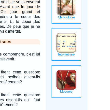
Voici, je vous enverrai
5
, Avant que le jour de
e, Ce jour grand et
amènera le coeur des
ants, Et le coeur des
res, De peur que je ne
s d'interdit.
isées
le comprendre, c'est lui
ait venir.
firent cette question:
s scribes disent-ils
premièrement?
firent cette question:
s disent-ils qu'il faut
mièrement?