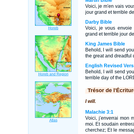
Martin Bible
Voici, je m'en vais vou
jour grand et terrible d
Darby Bible
Voici, je vous envoie
grand et terrible jour de
King James Bible
Behold, I will send you
the great and dreadful
English Revised Vers
Behold, I will send you
terrible day of the LO
Trésor de l'Écritur
I will.
Malachie 3:1
Voici, j'enverrai mon 
moi. Et soudain entre
cherchez; Et le message