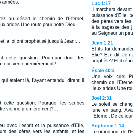
es armées.
Luc 1:17
il marchera devant 
puissance d'Elie, 
rez au désert le chemin de l'Eternel,
des pères vers les 
eux arides Une route pour notre Dieu.
à la sagesse des j
au Seigneur un peu
et la loi ont prophétisé jusqu'à Jean;…
Jean 1:21
Et ils lui demandè
Elie? Et il dit: Je n
ent cette question: Pourquoi donc les
prophète? Et il répo
lie doit venir premièrement?…
Ésaïe 40:3
Une voix crie: P
i étaient là, l'ayant entendu, dirent: Il
chemin de l'Eterne
lieux arides Une ro
Joël 2:31
nt cette question: Pourquoi les scribes
Le soleil se chang
u'Elie vienne premièrement?…
lune en sang, Avan
l'Eternel, De ce jour
u avec l'esprit et la puissance d'Elie,
Sophonie 1:14
rs des pères vers les enfants, et les
Le grand jour de l'E