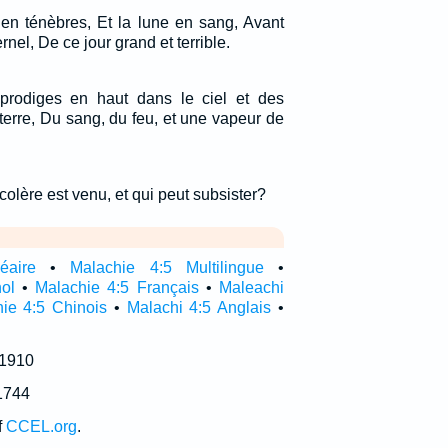
 en ténèbres, Et la lune en sang, Avant
ernel, De ce jour grand et terrible.
 prodiges en haut dans le ciel et des
terre, Du sang, du feu, et une vapeur de
colère est venu, et qui peut subsister?
éaire
•
Malachie 4:5 Multilingue
•
ol
•
Malachie 4:5 Français
•
Maleachi
ie 4:5 Chinois
•
Malachi 4:5 Anglais
•
 1910
1744
f
CCEL.org
.