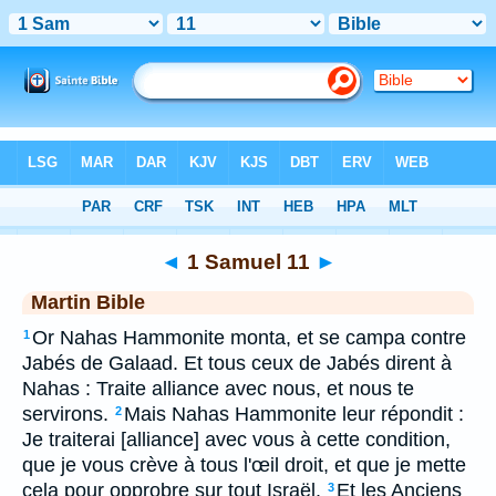
Bible
>
MAR
> 1 Samuel 11
◄
1 Samuel 11
►
Martin Bible
Or Nahas Hammonite monta, et se campa contre
1
Jabés de Galaad. Et tous ceux de Jabés dirent à
Nahas : Traite alliance avec nous, et nous te
servirons.
Mais Nahas Hammonite leur répondit :
2
Je traiterai [alliance] avec vous à cette condition,
que je vous crève à tous l'œil droit, et que je mette
cela pour opprobre sur tout Israël.
Et les Anciens
3