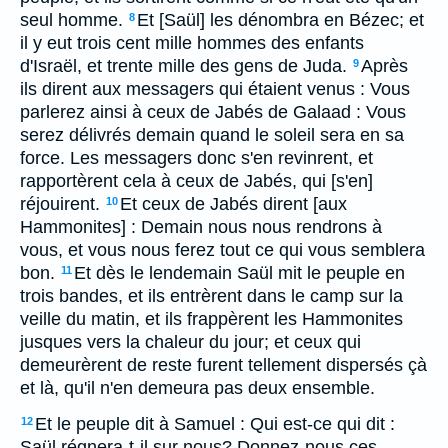
seul homme.
Et [Saül] les dénombra en Bézec; et
8
il y eut trois cent mille hommes des enfants
d'Israël, et trente mille des gens de Juda.
Après
9
ils dirent aux messagers qui étaient venus : Vous
parlerez ainsi à ceux de Jabés de Galaad : Vous
serez délivrés demain quand le soleil sera en sa
force. Les messagers donc s'en revinrent, et
rapportèrent cela à ceux de Jabés, qui [s'en]
réjouirent.
Et ceux de Jabés dirent [aux
10
Hammonites] : Demain nous nous rendrons à
vous, et vous nous ferez tout ce qui vous semblera
bon.
Et dès le lendemain Saül mit le peuple en
11
trois bandes, et ils entrèrent dans le camp sur la
veille du matin, et ils frappèrent les Hammonites
jusques vers la chaleur du jour; et ceux qui
demeurèrent de reste furent tellement dispersés çà
et là, qu'il n'en demeura pas deux ensemble.
Et le peuple dit à Samuel : Qui est-ce qui dit :
12
Saül régnera-t-il sur nous? Donnez-nous ces