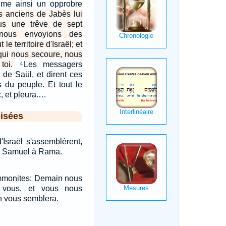
prime ainsi un opprobre
s anciens de Jabès lui
ous une trêve de sept
 nous envoyions des
e territoire d'Israël; et
 qui nous secoure, nous
toi.
Les messagers
4
 de Saül, et dirent ces
s du peuple. Et tout le
x, et pleura.…
isées
'Israël s'assemblèrent,
de Samuel à Rama.
Ammonites: Demain nous
 vous, et vous nous
n vous semblera.