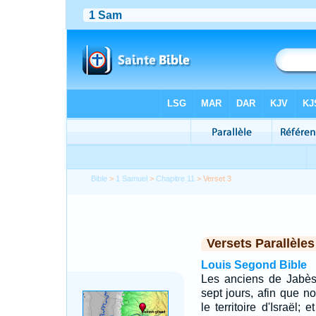
Bible
>
1 Samuel
>
Chapitre 11
> Verset 3
Versets Parallèles
Louis Segond Bible
Les anciens de Jabès 
sept jours, afin que 
le territoire d'Israël;