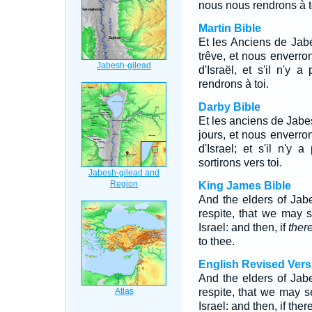
nous nous rendrons à t
Martin Bible
Et les Anciens de Jabé
trêve, et nous enverro
d'Israël, et s'il n'y
rendrons à toi.
Darby Bible
Et les anciens de Jabes
jours, et nous enverr
d'Israel; et s'il n'y
sortirons vers toi.
King James Bible
And the elders of Jab
respite, that we may 
Israel: and then, if
ther
to thee.
English Revised Vers
And the elders of Jab
respite, that we may 
Israel: and then, if the