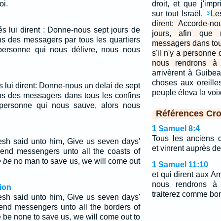
oi.
droit, et que j'im
sur tout Israël.
Le
3
dirent: Accorde-n
s lui dirent : Donne-nous sept jours de
jours, afin que
ns des messagers par tous les quartiers
messagers dans tout l
 a personne qui nous délivre, nous nous
s'il n'y a personne
nous rendrons à 
arrivèrent à Guibea
choses aux oreille
 lui dirent: Donne-nous un delai de sept
peuple éleva la voi
ons des messagers dans tous les confins
 a personne qui nous sauve, alors nous
Références Cro
1 Samuel 8:4
Tous les anciens d
esh said unto him, Give us seven days'
et vinrent auprès 
send messengers unto all the coasts of
e be
no man to save us, we will come out
1 Samuel 11:10
et qui dirent aux 
nous rendrons à
ion
traiterez comme bo
esh said unto him, Give us seven days'
send messengers unto all the borders of
re be none to save us, we will come out to