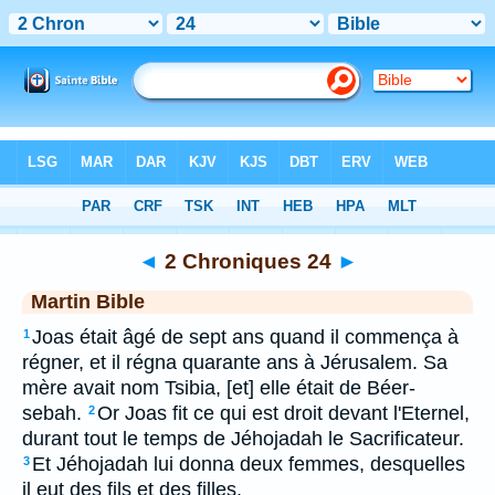
Bible
>
MAR
> 2 Chroniques 24
◄
2 Chroniques 24
►
Martin Bible
Joas était âgé de sept ans quand il commença à
1
régner, et il régna quarante ans à Jérusalem. Sa
mère avait nom Tsibia, [et] elle était de Béer-
sebah.
Or Joas fit ce qui est droit devant l'Eternel,
2
durant tout le temps de Jéhojadah le Sacrificateur.
Et Jéhojadah lui donna deux femmes, desquelles
3
il eut des fils et des filles.