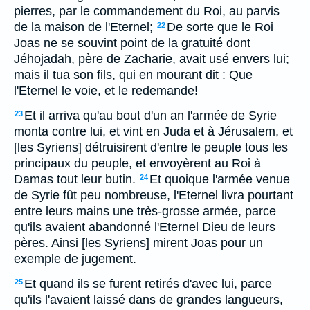
pierres, par le commandement du Roi, au parvis
de la maison de l'Eternel;
De sorte que le Roi
22
Joas ne se souvint point de la gratuité dont
Jéhojadah, père de Zacharie, avait usé envers lui;
mais il tua son fils, qui en mourant dit : Que
l'Eternel le voie, et le redemande!
Et il arriva qu'au bout d'un an l'armée de Syrie
23
monta contre lui, et vint en Juda et à Jérusalem, et
[les Syriens] détruisirent d'entre le peuple tous les
principaux du peuple, et envoyèrent au Roi à
Damas tout leur butin.
Et quoique l'armée venue
24
de Syrie fût peu nombreuse, l'Eternel livra pourtant
entre leurs mains une très-grosse armée, parce
qu'ils avaient abandonné l'Eternel Dieu de leurs
pères. Ainsi [les Syriens] mirent Joas pour un
exemple de jugement.
Et quand ils se furent retirés d'avec lui, parce
25
qu'ils l'avaient laissé dans de grandes langueurs,