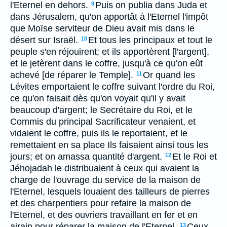
l'Eternel en dehors.
Puis on publia dans Juda et
9
dans Jérusalem, qu'on apportât à l'Eternel l'impôt
que Moïse serviteur de Dieu avait mis dans le
désert sur Israël.
Et tous les principaux et tout le
10
peuple s'en réjouirent; et ils apportèrent [l'argent],
et le jetèrent dans le coffre, jusqu'à ce qu'on eût
achevé [de réparer le Temple].
Or quand les
11
Lévites emportaient le coffre suivant l'ordre du Roi,
ce qu'on faisait dès qu'on voyait qu'il y avait
beaucoup d'argent; le Secrétaire du Roi, et le
Commis du principal Sacrificateur venaient, et
vidaient le coffre, puis ils le reportaient, et le
remettaient en sa place Ils faisaient ainsi tous les
jours; et on amassa quantité d'argent.
Et le Roi et
12
Jéhojadah le distribuaient à ceux qui avaient la
charge de l'ouvrage du service de la maison de
l'Eternel, lesquels louaient des tailleurs de pierres
et des charpentiers pour refaire la maison de
l'Eternel, et des ouvriers travaillant en fer et en
airain pour réparer la maison de l'Eternel.
Ceux
13