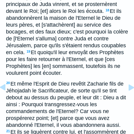
principaux de Juda vinrent, et se prosternèrent
devant le Roi; [et] alors le Roi les écouta.
Et ils
18
abandonnèrent la maison de l'Eternel le Dieu de
leurs pères, et [s'attachèrent] au service des
bocages, et des faux dieux; c'est pourquoi la colère
de [l'Eternel s'alluma] contre Juda et contre
Jérusalem, parce qu'ils s'étaient rendus coupables
en cela.
Et quoiqu'il leur envoyât des Prophètes
19
pour les faire retourner à l'Eternel, et que [ces
Prophètes] les [en] sommassent, toutefois ils ne
voulurent point écouter.
Et même l'Esprit de Dieu revêtit Zacharie fils de
20
Jéhojadah le Sacrificateur, de sorte qu'il se tint
debout au dessus du peuple, et leur dit : Dieu a dit
ainsi : Pourquoi transgressez-vous les
commandements de l'Eternel? Car vous ne
prospérerez point; [et] parce que vous avez
abandonné l'Eternel, il vous abandonnera aussi.
Et ils se liguèrent contre lui, et l'assommèrent de
21