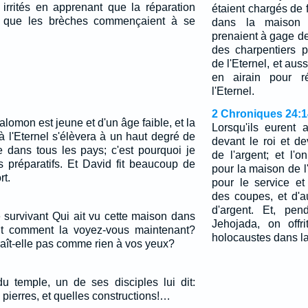
 irrités en apprenant que la réparation
étaient chargés de 
t que les brèches commençaient à se
dans la maison d
prenaient à gage des
des charpentiers 
de l'Eternel, et aus
en airain pour r
l'Eternel.
2 Chroniques 24:1
alomon est jeune et d'un âge faible, et la
Lorsqu'ils eurent 
à l'Eternel s'élèvera à un haut degré de
devant le roi et d
 dans tous les pays; c'est pourquoi je
de l'argent; et l'o
s préparatifs. Et David fit beaucoup de
pour la maison de l
rt.
pour le service et
des coupes, et d'au
d'argent. Et, pen
 survivant Qui ait vu cette maison dans
Jehojada, on offr
Et comment la voyez-vous maintenant?
holocaustes dans la
araît-elle pas comme rien à vos yeux?
du temple, un de ses disciples lui dit:
 pierres, et quelles constructions!…