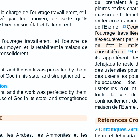
qui prenaient à g
pierres et des char
a charge de l'ouvrage travaillèrent, et il
maison de l'Eternel
evé par leur moyen, de sorte qu'ils
en fer ou en airain
 Dieu en son état, et l'affermirent.
de l'Eternel.
Ceux
13
l'ouvrage travaillè
s'exécutèrent par l
l'ouvrage travaillerent, et l'oeuvre de
en état la mai
leur moyen, et ils retablirent la maison de
consolidèrent.
Lo
14
consoliderent.
ils apportèrent d
Jehojada le reste de
t, and the work was perfected by them,
des ustensiles pour
of God in his state, and strengthened it.
des ustensiles pour
holocaustes, des
ion
ustensiles d'or et
t, and the work was perfected by them,
toute la vie de 
se of God in its state, and strengthened
continuellement d
maison de l'Eternel.
e
Références Cro
2 Chroniques 24:1
ja, les Arabes, les Ammonites et les
Le roi et Jehojada 