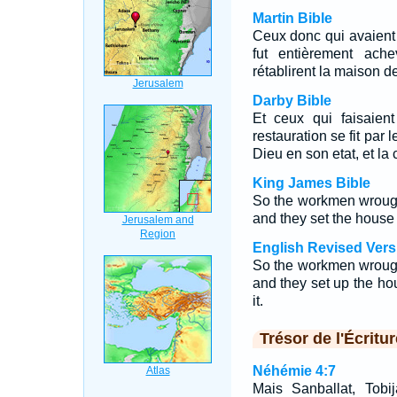
Martin Bible
Ceux donc qui avaient l
fut entièrement ach
rétablirent la maison de
Darby Bible
Et ceux qui faisaient 
restauration se fit par 
Dieu en son etat, et la 
King James Bible
So the workmen wrough
and they set the house 
English Revised Vers
So the workmen wrough
and they set up the hou
it.
Trésor de l'Écritur
Néhémie 4:7
Mais Sanballat, Tobi