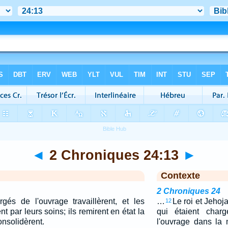
◄
2 Chroniques 24:13
►
Contexte
2 Chroniques 24
gés de l'ouvrage travaillèrent, et les
…
Le roi et Jehoj
12
t par leurs soins; ils remirent en état la
qui étaient charg
onsolidèrent.
l'ouvrage dans la 