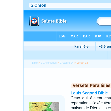
Bible
>
2 Chroniques
>
Chapitre 24
> Verset 13
Versets Parallèles
Louis Segond Bible
Ceux qui étaient char
réparations s'exécutèren
maison de Dieu et la c