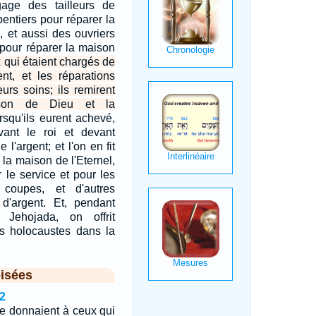
age des tailleurs de
pentiers pour réparer la
, et aussi des ouvriers
 pour réparer la maison
 qui étaient chargés de
rent, et les réparations
eurs soins; ils remirent
son de Dieu et la
rsqu'ils eurent achevé,
evant le roi et devant
 l'argent; et l'on en fit
 la maison de l'Eternel,
 le service et pour les
 coupes, et d'autres
 d'argent. Et, pendant
Jehojada, on offrit
es holocaustes dans la
isées
2
le donnaient à ceux qui