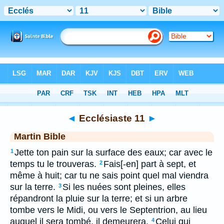
Bible
>
MAR
> Ecclésiaste 11
◄
Ecclésiaste 11
►
Martin Bible
Jette ton pain sur la surface des eaux; car avec le
1
temps tu le trouveras.
Fais[-en] part à sept, et
2
même à huit; car tu ne sais point quel mal viendra
sur la terre.
Si les nuées sont pleines, elles
3
répandront la pluie sur la terre; et si un arbre
tombe vers le Midi, ou vers le Septentrion, au lieu
auquel il sera tombé, il demeurera.
Celui qui
4