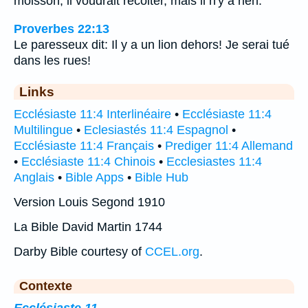
moisson, il voudrait récolter, mais il n'y a rien.
Proverbes 22:13
Le paresseux dit: Il y a un lion dehors! Je serai tué
dans les rues!
Links
Ecclésiaste 11:4 Interlinéaire
•
Ecclésiaste 11:4
Multilingue
•
Eclesiastés 11:4 Espagnol
•
Ecclésiaste 11:4 Français
•
Prediger 11:4 Allemand
•
Ecclésiaste 11:4 Chinois
•
Ecclesiastes 11:4
Anglais
•
Bible Apps
•
Bible Hub
Version Louis Segond 1910
La Bible David Martin 1744
Darby Bible courtesy of
CCEL.org
.
Contexte
Ecclésiaste 11