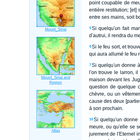
point coupable de meu
entière restitution; [et]
entre ses mains, soit bœ
Si quelqu'un fait ma
5
d'autrui, il rendra du 
Si le feu sort, et tro
6
qui aura allumé le feu 
Si quelqu'un donne à
7
l'on trouve le larron, i
maison devant les Juge
question de quelque c
chèvre, ou un vêtement
cause des deux [partie
à son prochain.
Si quelqu'un donne 
10
meure, ou qu'elle se s
jurement de l'Eternel in