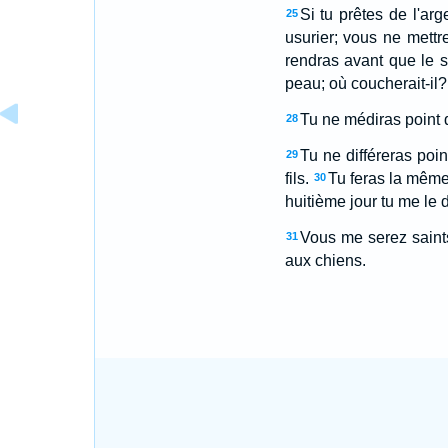
Si tu prêtes de l'ar
25
usurier; vous ne mettre
rendras avant que le s
peau; où coucherait-il? 
Tu ne médiras point d
28
Tu ne différeras poi
29
fils.
Tu feras la même 
30
huitième jour tu me le 
Vous me serez saints
31
aux chiens.