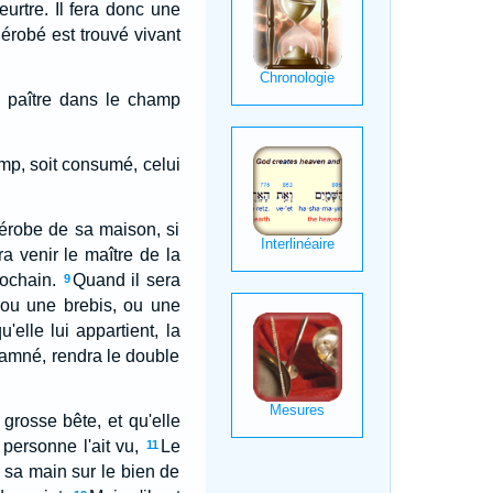
eurtre. Il fera donc une
dérobé est trouvé vivant
e paître dans le champ
hamp, soit consumé, celui
dérobe de sa maison, si
ra venir le maître de la
rochain.
Quand il sera
9
 ou une brebis, ou une
elle lui appartient, la
damné, rendra le double
rosse bête, et qu'elle
personne l'ait vu,
Le
11
is sa main sur le bien de