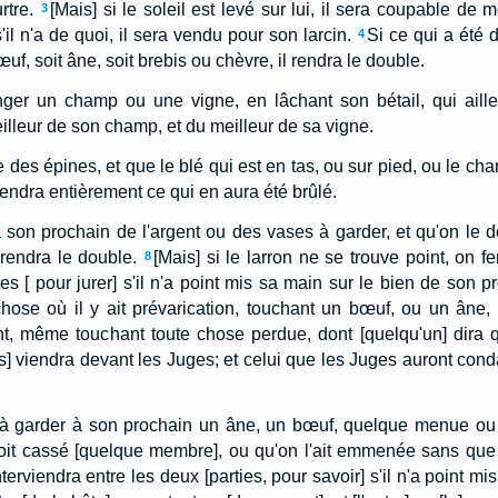
rtre.
[Mais] si le soleil est levé sur lui, il sera coupable de m
3
 s'il n'a de quoi, il sera vendu pour son larcin.
Si ce qui a été 
4
uf, soit âne, soit brebis ou chèvre, il rendra le double.
nger un champ ou une vigne, en lâchant son bétail, qui aill
meilleur de son champ, et du meilleur de sa vigne.
uve des épines, et que le blé qui est en tas, ou sur pied, ou le c
rendra entièrement ce qui en aura été brûlé.
 son prochain de l'argent ou des vases à garder, et qu'on le 
l rendra le double.
[Mais] si le larron ne se trouve point, on fe
8
s [ pour jurer] s'il n'a point mis sa main sur le bien de son p
hose où il y ait prévarication, touchant un bœuf, ou un âne,
, même touchant toute chose perdue, dont [quelqu'un] dira qu'
s] viendra devant les Juges; et celui que les Juges auront con
à garder à son prochain un âne, un bœuf, quelque menue ou g
oit cassé [quelque membre], ou qu'on l'ait emmenée sans que 
terviendra entre les deux [parties, pour savoir] s'il n'a point m