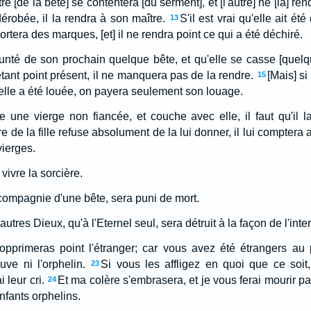
re [de la bête] se contentera [du serment], et [l'autre] ne [la] ren
 dérobée, il la rendra à son maître.
S'il est vrai qu'elle ait ét
13
ortera des marques, [et] il ne rendra point ce qui a été déchiré.
unté de son prochain quelque bête, et qu'elle se casse [quelq
tant point présent, il ne manquera pas de la rendre.
[Mais] si
15
si elle a été louée, on payera seulement son louage.
 une vierge non fiancée, et couche avec elle, il faut qu'il l
re de la fille refuse absolument de la lui donner, il lui comptera
vierges.
vivre la sorcière.
 compagnie d'une bête, sera puni de mort.
autres Dieux, qu'à l'Eternel seul, sera détruit à la façon de l'inter
'opprimeras point l'étranger; car vous avez été étrangers au
euve ni l'orphelin.
Si vous les affligez en quoi que ce soit, 
23
 leur cri.
Et ma colère s'embrasera, et je vous ferai mourir p
24
nfants orphelins.