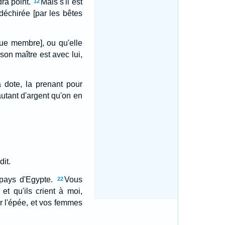
dra point.
Mais s'il est
12
é déchirée [par les bêtes
ue membre], ou qu'elle
 son maître est avec lui,
a dote, la prenant pour
 autant d'argent qu'on en
dit.
 pays d'Egypte.
Vous
22
et qu'ils crient à moi,
ar l'épée, et vos femmes