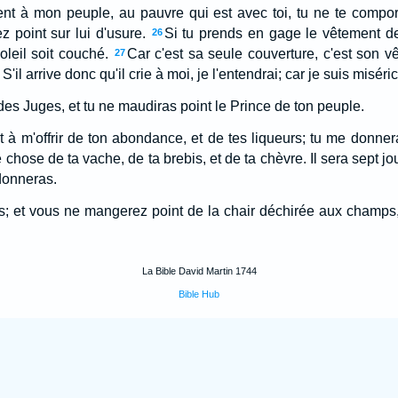
gent à mon peuple, au pauvre qui est avec toi, tu ne te compor
z point sur lui d'usure.
Si tu prends en gage le vêtement de 
26
oleil soit couché.
Car c'est sa seule couverture, c'est son v
27
S'il arrive donc qu'il crie à moi, je l'entendrai; car je suis miséri
es Juges, et tu ne maudiras point le Prince de ton peuple.
nt à m'offrir de ton abondance, et de tes liqueurs; tu me donne
chose de ta vache, de ta brebis, et de ta chèvre. Il sera sept jou
donneras.
; et vous ne mangerez point de la chair déchirée aux champs, 
La Bible David Martin 1744
Bible Hub