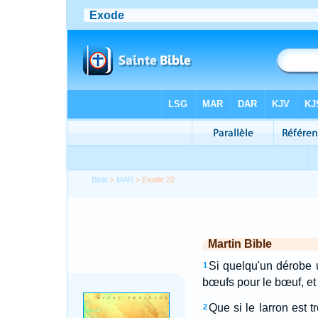
Bible
>
MAR
> Exode 22
Martin Bible
Si quelqu'un dérobe u
1
bœufs pour le bœuf, et
Que si le larron est t
2