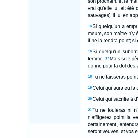
son prochain, et le maît
vrai qu'elle lui ait été
sauvages], il lui en app
Si quelqu'un a empr
14
meure, son maître n'y é
il ne la rendra point; 
Si quelqu'un suborne
16
femme.
Mais si le pè
17
donne pour la dot des 
Tu ne laisseras point 
18
Celui qui aura eu la
19
Celui qui sacrifie à d'
20
Tu ne fouleras ni n
21
n'affligerez point la v
certainement j'entendrai
seront veuves, et vos e