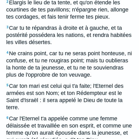
Elargis le lieu de ta tente, et qu'on étende les
2
courtines de tes pavillons; n'épargne rien, allonge
tes cordages, et fais tenir ferme tes pieux.
Car tu te répandras à droite et à gauche, et ta
3
postérité possédera les nations, et rendra habitées
les villes désertes.
Ne crains point, car tu ne seras point honteuse, ni
4
confuse, et tu ne rougiras point; mais tu oublieras
la honte de ta jeunesse, et tu ne te souviendras
plus de l'opprobre de ton veuvage.
Car ton mari est celui qui t'a faite; l'Eternel des
5
armées est son Nom; et ton Rédempteur est le
Saint d'Israël : il sera appelé le Dieu de toute la
terre.
Car l'Eternel t'a appelée comme une femme
6
délaissée et travaillée en son esprit, et comme une
femme qu'on aurait épousée dans la jeunesse, et