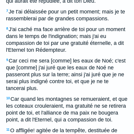
qui aurait été répudiée, a dit ton Dieu.
Je t'ai délaissée pour un petit moment; mais je te
7
rassemblerai par de grandes compassions.
J'ai caché ma face arrière de toi pour un moment
8
dans le temps de l'indignation; mais j'ai eu
compassion de toi par une gratuité éternelle, a dit
l'Eternel ton Rédempteur.
Car ceci me sera [comme] les eaux de Noé; c'est
9
que [comme] j'ai juré que les eaux de Noé ne
passeront plus sur la terre; ainsi j'ai juré que je ne
serai plus indigné contre toi, et que je ne te
tancerai plus.
Car quand les montagnes se remueraient, et que
10
les coteaux crouleraient, ma gratuité ne se retirera
point de toi, et l'alliance de ma paix ne bougera
point, a dit l'Eternel, qui a compassion de toi.
O affligée! agitée de la tempête, destituée de
11