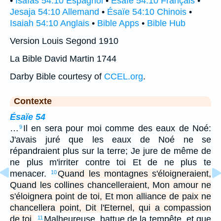
•
Isaías 54:10 Espagnol
•
Ésaïe 54:10 Français
•
Jesaja 54:10 Allemand
•
Ésaïe 54:10 Chinois
•
Isaiah 54:10 Anglais
•
Bible Apps
•
Bible Hub
Version Louis Segond 1910
La Bible David Martin 1744
Darby Bible courtesy of
CCEL.org
.
Contexte
Ésaïe 54
…
Il en sera pour moi comme des eaux de Noé:
9
J'avais juré que les eaux de Noé ne se
répandraient plus sur la terre; Je jure de même de
ne plus m'irriter contre toi Et de ne plus te
menacer.
Quand les montagnes s'éloigneraient,
10
Quand les collines chancelleraient, Mon amour ne
s'éloignera point de toi, Et mon alliance de paix ne
chancellera point, Dit l'Eternel, qui a compassion
de toi.
Malheureuse, battue de la tempête, et que
11