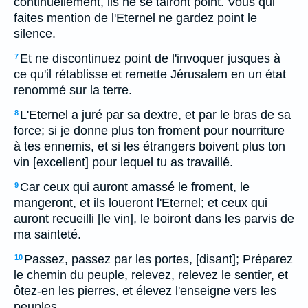
continuellement, ils ne se tairont point. Vous qui
faites mention de l'Eternel ne gardez point le
silence.
Et ne discontinuez point de l'invoquer jusques à
7
ce qu'il rétablisse et remette Jérusalem en un état
renommé sur la terre.
L'Eternel a juré par sa dextre, et par le bras de sa
8
force; si je donne plus ton froment pour nourriture
à tes ennemis, et si les étrangers boivent plus ton
vin [excellent] pour lequel tu as travaillé.
Car ceux qui auront amassé le froment, le
9
mangeront, et ils loueront l'Eternel; et ceux qui
auront recueilli [le vin], le boiront dans les parvis de
ma sainteté.
Passez, passez par les portes, [disant]; Préparez
10
le chemin du peuple, relevez, relevez le sentier, et
ôtez-en les pierres, et élevez l'enseigne vers les
peuples.