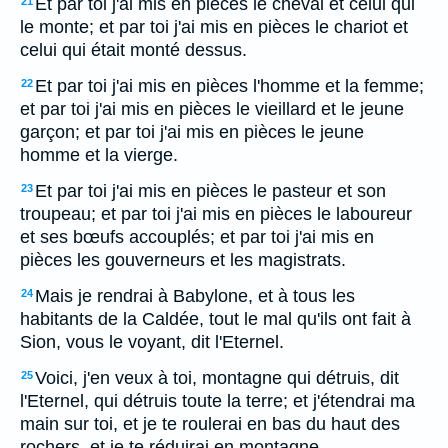
Et par toi j'ai mis en pièces le cheval et celui qui
21
le monte; et par toi j'ai mis en pièces le chariot et
celui qui était monté dessus.
Et par toi j'ai mis en pièces l'homme et la femme;
22
et par toi j'ai mis en pièces le vieillard et le jeune
garçon; et par toi j'ai mis en pièces le jeune
homme et la vierge.
Et par toi j'ai mis en pièces le pasteur et son
23
troupeau; et par toi j'ai mis en pièces le laboureur
et ses bœufs accouplés; et par toi j'ai mis en
pièces les gouverneurs et les magistrats.
Mais je rendrai à Babylone, et à tous les
24
habitants de la Caldée, tout le mal qu'ils ont fait à
Sion, vous le voyant, dit l'Eternel.
Voici, j'en veux à toi, montagne qui détruis, dit
25
l'Eternel, qui détruis toute la terre; et j'étendrai ma
main sur toi, et je te roulerai en bas du haut des
rochers, et je te réduirai en montagne