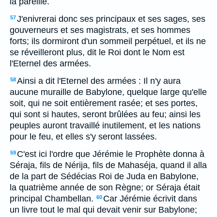
la pareille.
J'enivrerai donc ses principaux et ses sages, ses
57
gouverneurs et ses magistrats, et ses hommes
forts; ils dormiront d'un sommeil perpétuel, et ils ne
se réveilleront plus, dit le Roi dont le Nom est
l'Eternel des armées.
Ainsi a dit l'Eternel des armées : Il n'y aura
58
aucune muraille de Babylone, quelque large qu'elle
soit, qui ne soit entièrement rasée; et ses portes,
qui sont si hautes, seront brûlées au feu; ainsi les
peuples auront travaillé inutilement, et les nations
pour le feu, et elles s'y seront lassées.
C'est ici l'ordre que Jérémie le Prophète donna à
59
Séraja, fils de Nérija, fils de Mahaséja, quand il alla
de la part de Sédécias Roi de Juda en Babylone,
la quatrième année de son Règne; or Séraja était
principal Chambellan.
Car Jérémie écrivit dans
60
un livre tout le mal qui devait venir sur Babylone;