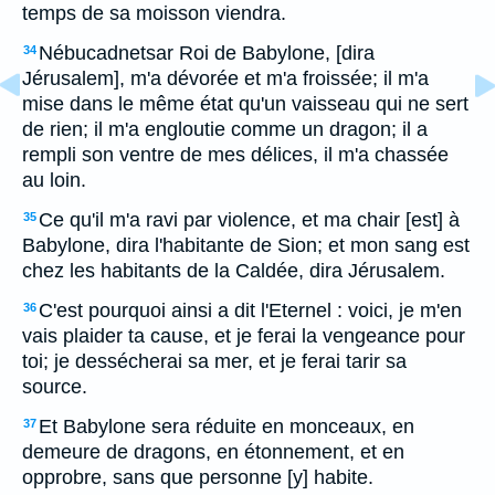
temps de sa moisson viendra.
Nébucadnetsar Roi de Babylone, [dira
34
Jérusalem], m'a dévorée et m'a froissée; il m'a
mise dans le même état qu'un vaisseau qui ne sert
de rien; il m'a engloutie comme un dragon; il a
rempli son ventre de mes délices, il m'a chassée
au loin.
Ce qu'il m'a ravi par violence, et ma chair [est] à
35
Babylone, dira l'habitante de Sion; et mon sang est
chez les habitants de la Caldée, dira Jérusalem.
C'est pourquoi ainsi a dit l'Eternel : voici, je m'en
36
vais plaider ta cause, et je ferai la vengeance pour
toi; je dessécherai sa mer, et je ferai tarir sa
source.
Et Babylone sera réduite en monceaux, en
37
demeure de dragons, en étonnement, et en
opprobre, sans que personne [y] habite.