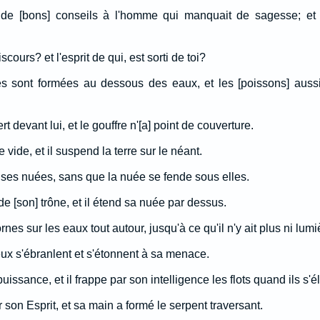
de [bons] conseils à l'homme qui manquait de sagesse; et q
scours? et l'esprit de qui, est sorti de toi?
 sont formées au dessous des eaux, et les [poissons] aussi
 devant lui, et le gouffre n'[a] point de couverture.
e vide, et il suspend la terre sur le néant.
s ses nuées, sans que la nuée se fende sous elles.
 de [son] trône, et il étend sa nuée par dessus.
es sur les eaux tout autour, jusqu'à ce qu'il n'y ait plus ni lumi
ux s'ébranlent et s'étonnent à sa menace.
puissance, et il frappe par son intelligence les flots quand ils s'é
r son Esprit, et sa main a formé le serpent traversant.