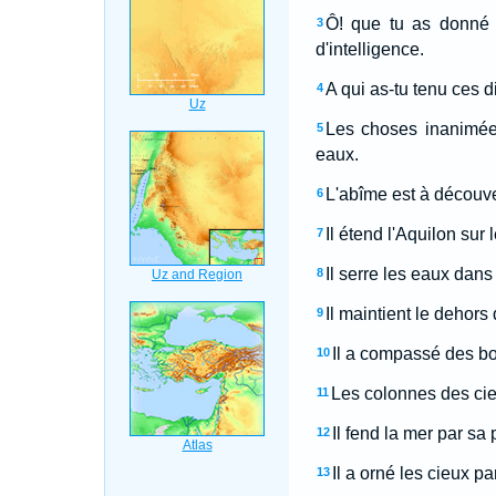
Ô! que tu as donné 
3
d'intelligence.
A qui as-tu tenu ces di
4
Les choses inanimées
5
eaux.
L'abîme est à découvert
6
Il étend l'Aquilon sur l
7
Il serre les eaux dan
8
Il maintient le dehors
9
Il a compassé des born
10
Les colonnes des cie
11
Il fend la mer par sa 
12
Il a orné les cieux pa
13