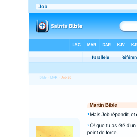
Bible
>
MAR
> Job 26
Martin Bible
Mais Job répondit, et d
1
Ô! que tu as été d'un
2
point de force.