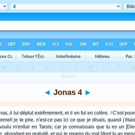
◄
Jonas 4
►
as, il lui déplut extrêmement, et il en fut en colère.
C'est pourq
2
 Eternel! je te prie, n'est-ce pas ici ce que je disais, quand j'é
 voulu m'enfuir en Tarsis; car je connaissais que tu es un [Dieu
re, abondant en gratuité, et qui te repens du mal [dont tu as men