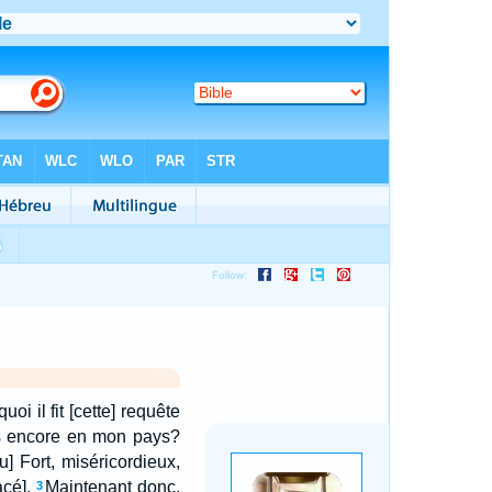
uoi il fit [cette] requête
tais encore en mon pays?
] Fort, miséricordieux,
acé].
Maintenant donc,
3