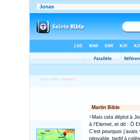
Bible
>
MAR
> Jonas 4
Martin Bible
Mais cela déplut à Jon
1
à l'Eternel, et dit : Ô
C'est pourquoi j'avais
pitoyable, tardif à colè