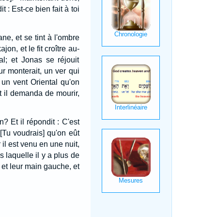
it : Est-ce bien fait à toi
bane, et se tint à l'ombre
jon, et le fit croître au-
al; et Jonas se réjouit
r monterait, un ver qui
 un vent Oriental qu'on
nt il demanda de mourir,
n? Et il répondit : C'est
: [Tu voudrais] qu'on eût
r il est venu en une nuit,
s laquelle il y a plus de
 et leur main gauche, et