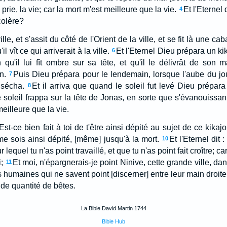
 prie, la vie; car la mort m'est meilleure que la vie.
Et l'Eternel d
4
 colère?
ille, et s'assit du côté de l'Orient de la ville, et se fit là une ca
l vît ce qui arriverait à la ville.
Et l'Eternel Dieu prépara un kika
6
qu'il lui fît ombre sur sa tête, et qu'il le délivrât de son m
n.
Puis Dieu prépara pour le lendemain, lorsque l'aube du jou
7
 sécha.
Et il arriva que quand le soleil fut levé Dieu prépara
8
le soleil frappa sur la tête de Jonas, en sorte que s'évanouissa
 meilleure que la vie.
Est-ce bien fait à toi de t'être ainsi dépité au sujet de ce kikajo
me sois ainsi dépité, [même] jusqu'à la mort.
Et l'Eternel dit 
10
lequel tu n'as point travaillé, et que tu n'as point fait croître; ca
;
Et moi, n'épargnerais-je point Ninive, cette grande ville, dan
11
es humaines qui ne savent point [discerner] entre leur main droite
nde quantité de bêtes.
La Bible David Martin 1744
Bible Hub