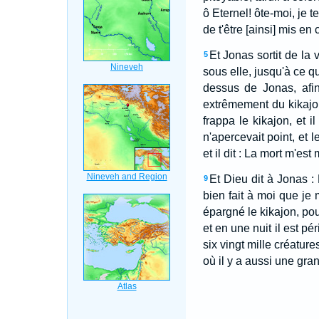
ô Eternel! ôte-moi, je te
de t'être [ainsi] mis en
Et Jonas sortit de la v
5
sous elle, jusqu'à ce qu'i
dessus de Jonas, afin 
extrêmement du kikajo
frappa le kikajon, et il
n'apercevait point, et 
et il dit : La mort m'est
Et Dieu dit à Jonas : 
9
bien fait à moi que je 
épargné le kikajon, pour 
et en une nuit il est péri
six vingt mille créatur
où il y a aussi une gra