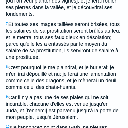
[où l'on veut planter des vignes]; et je ferai rouler
ses pierres dans la vallée, et je découvrirai ses
fondements.
Et toutes ses images taillées seront brisées, tous
7
les salaires de sa prostitution seront brûlés au feu,
et je mettrai tous ses faux dieux en désolation;
parce qu'elle les a entassés par le moyen du
salaire de sa prostitution, ils serviront de salaire à
une prostituée.
C'est pourquoi je me plaindrai, et je hurlerai; je
8
m'en irai dépouillé et nu; je ferai une lamentation
comme celle des dragons, et je mènerai un deuil
comme celui des chats-huants.
Car il n'y a pas une de ses plaies qui ne soit
9
incurable, chacune d'elles est venue jusqu'en
Juda, et [l'ennemi] est parvenu jusqu'à la porte de
mon peuple, jusqu'à Jérusalem.
Ne l'annoncez point dans Gath, ne pleurez
10