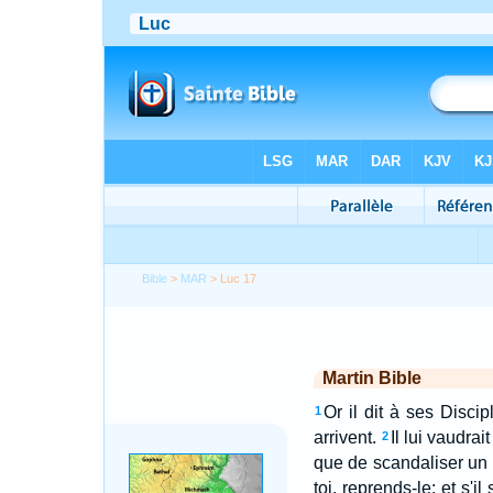
Bible
>
MAR
> Luc 17
Martin Bible
Or il dit à ses Discip
1
arrivent.
Il lui vaudra
2
que de scandaliser un 
toi, reprends-le; et s'i