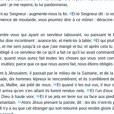
isant : je me repens; tu lui pardonneras.
ent au Seigneur : augmente-nous la foi.
Et le Seigneur dit : si v
6
mence de moutarde, vous pourriez dire à ce mûrier : déracine-to
entre vous qui ayant un serviteur labourant, ou paissant le b
ui dise incontinent : avance-toi, et mets-toi à table;
Et qui plut
8
i, et me sers jusqu'à ce que j'aie mangé et bu; et après cela tu
obligé à ce serviteur de ce qu'il a fait ce qu'il lui avait comma
 quand vous aurez fait toutes les choses qui vous sont co
nutiles; parce que ce que nous avons fait, nous étions obligés d
lant à Jérusalem, il passait par le milieu de la Samarie, et de la
de, dix hommes lépreux le rencontrèrent, et ils s'arrêtèrent de
sus, Maître, aie pitié de nous.
Et quand il les eut vus, il leur 
14
l arriva qu'en s'en allant ils furent rendus nets.
Et l'un d'eux 
15
t Dieu à haute voix;
Et il se jeta en terre sur sa face aux pie
16
amaritain.
Alors Jésus prenant la parole, dit : les dix n'ont-il
17
Il n'y a eu que cet étranger qui soit retourné pour rendre gloire 