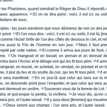
t'a sauvé.
r les Pharisiens, quand viendrait le Règne de Dieu; il répondit, e
 avec apparence.
Et on ne dira point : voici, il est ici; ou voilà
21
dedans de vous.
sciples : les jours viendront que vous désirerez de voir un des j
z point.
Et l'on vous dira : voici, il est ici; ou voilà, il est là; [m
23
comme l'éclair brille de l'un des côtés de dessous le ciel, et rel
sera aussi le Fils de l'homme en son jour.
Mais il faut pre
25
rejeté par cette nation.
Et comme il arriva aux jours de Noé, 
26
mme.
On mangeait et on buvait; on prenait et on donnait 
27
tra dans l'Arche; et le déluge vint qui les fit tous périr.
Il arr
28
angeait, on buvait, on achetait, on vendait, on plantait et on bâ
, il plut du feu et du soufre du ciel, qui les fit tous périr.
Il 
30
e sera manifesté.
En ce jour-là que celui qui sera sur la 
31
, ne descende point pour l'emporter; et que celui qui sera a
 est demeuré en arrière.
Souvenez-vous de la femme de Lot.
32
dra; et quiconque la perdra, la vivifiera.
Je vous dis, qu'en c
34
era pris, et l'autre laissé.
Il y aura deux [femmes] qui moudron
35
.
Deux seront aux champs : l'un sera pris, et l'autre laissé.
36