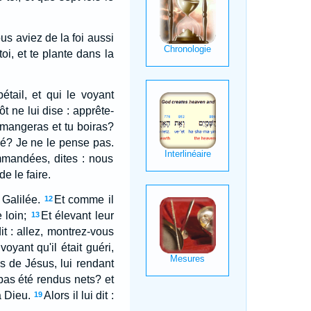
ous aviez de la foi aussi
i, et te plante dans la
étail, et qui le voyant
ôt ne lui dise : apprête-
 mangeras et tu boiras?
ndé? Je ne le pense pas.
mmandées, dites : nous
e le faire.
 Galilée.
Et comme il
12
 loin;
Et élevant leur
13
dit : allez, montrez-vous
voyant qu'il était guéri,
ds de Jésus, lui rendant
s pas été rendus nets? et
à Dieu.
Alors il lui dit :
19