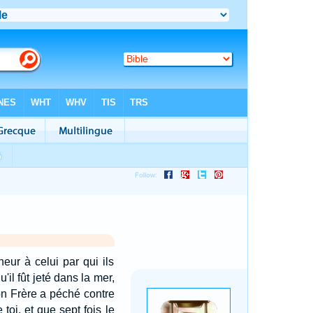
heur à celui par qui ils
'il fût jeté dans la mer,
on Frère a péché contre
 toi, et que sept fois le