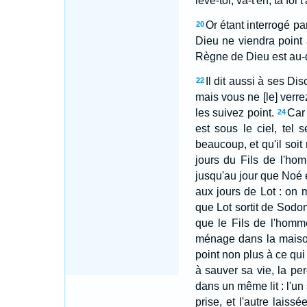
lève-toi; va-t'en, ta foi 
Or étant interrogé pa
20
Dieu ne viendra point
Règne de Dieu est au-
Il dit aussi à ses Di
22
mais vous ne [le] verre
les suivez point.
Car 
24
est sous le ciel, tel 
beaucoup, et qu'il soit 
jours du Fils de l'ho
jusqu'au jour que Noé en
aux jours de Lot : on m
que Lot sortit de Sodome
que le Fils de l'homm
ménage dans la maison
point non plus à ce qui
à sauver sa vie, la per
dans un même lit : l'un s
prise, et l'autre laissée