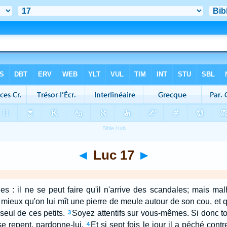
◄
Luc 17
►
les : il ne se peut faire qu'il n'arrive des scandales; mais mal
it mieux qu'on lui mît une pierre de meule autour de son cou, et qu
seul de ces petits.
Soyez attentifs sur vous-mêmes. Si donc t
3
l se repent, pardonne-lui.
Et si sept fois le jour il a péché contre
4