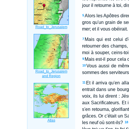
jour il retourne à toi, d
Alors les Apôtres dir
5
gros qu'un grain de se
mer; et il vous obéirait.
Mais qui est celui d'
7
retourner des champs, l
moi à souper, ceins-to
Mais est-il pour cela 
9
Vous aussi de même,
10
sommes des serviteurs i
Et il arriva qu'en al
11
entrait dans une bourga
voix, ils lui dirent : Jé
aux Sacrificateurs. Et i
s'en retourna, glorifian
grâces. Or c'était un S
les neuf où sont-ils?
18