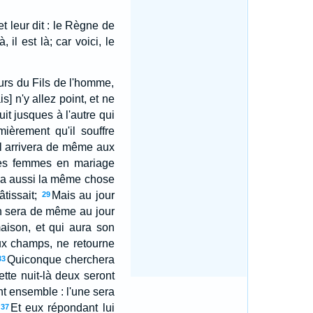
t leur dit : le Règne de
, il est là; car voici, le
ours du Fils de l'homme,
ais] n'y allez point, et ne
uit jusques à l'autre qui
mièrement qu'il souffre
il arrivera de même aux
des femmes en mariage
iva aussi la même chose
tissait;
Mais au jour
29
en sera de même au jour
maison, et qui aura son
ux champs, ne retourne
Quiconque cherchera
33
ette nuit-là deux seront
t ensemble : l'une sera
Et eux répondant lui
37