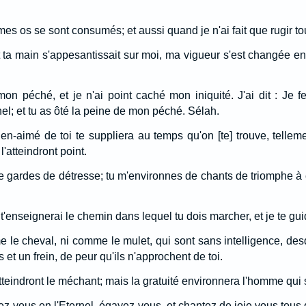
es os se sont consumés; et aussi quand je n'ai fait que rugir tout
t ta main s'appesantissait sur moi, ma vigueur s'est changée e
e mon péché, et je n'ai point caché mon iniquité. J'ai dit : Je
nel; et tu as ôté la peine de mon péché. Sélah.
ien-aimé de toi te suppliera au temps qu'on [te] trouve, telle
'atteindront point.
e gardes de détresse; tu m'environnes de chants de triomphe à 
e t'enseignerai le chemin dans lequel tu dois marcher, et je te gu
le cheval, ni comme le mulet, qui sont sans intelligence, des
et un frein, de peur qu'ils n'approchent de toi.
teindront le méchant; mais la gratuité environnera l'homme qui s
ez-vous en l'Eternel, égayez-vous, et chantez de joie vous tous 