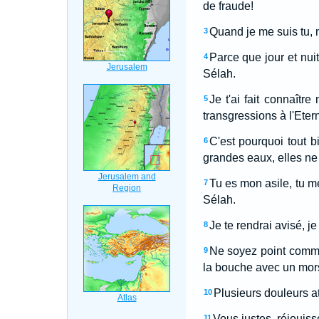
de fraude!
Quand je me suis tu, m
3
Parce que jour et nui
4
Sélah.
Je t'ai fait connaîtr
5
transgressions à l'Eter
C'est pourquoi tout b
6
grandes eaux, elles ne l
Tu es mon asile, tu m
7
Sélah.
Je te rendrai avisé, j
8
Ne soyez point comme 
9
la bouche avec un mors 
Plusieurs douleurs at
10
Vous justes, réjouiss
11