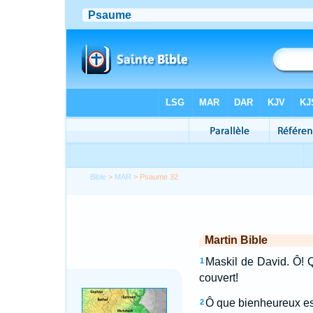
Bible
>
MAR
> Psaume 32
Martin Bible
Maskil de David. Ô! Q
1
couvert!
Ô que bienheureux est 
2