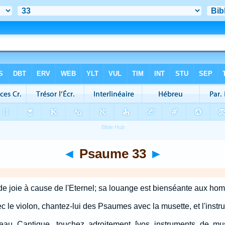
◄
Psaume 33
►
de joie à cause de l'Eternel; sa louange est bienséante aux hom
c le violon, chantez-lui des Psaumes avec la musette, et l'instr
eau Cantique, touchez adroitement [vos instruments de mu