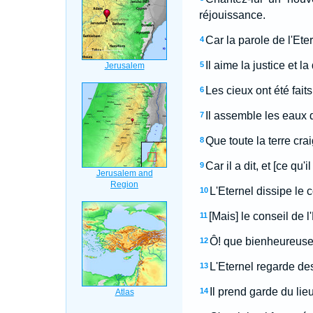
réjouissance.
Car la parole de l'Ete
4
Il aime la justice et la
5
Les cieux ont été faits
6
Il assemble les eaux
7
Que toute la terre crai
8
Car il a dit, et [ce qu
9
L'Eternel dissipe le 
10
[Mais] le conseil de 
11
Ô! que bienheureuse es
12
L'Eternel regarde des
13
Il prend garde du lie
14