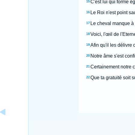
C'est lui qui forme é
15
Le Roi n'est point s
16
Le cheval manque à sa
17
Voici, l'œil de l'Eter
18
Afin qu'il les délivre
19
Notre âme s'est confié
20
Certainement notre c
21
Que ta gratuité soit
22