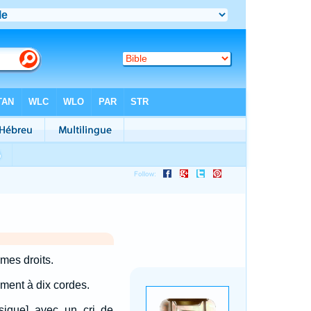
mes droits.
ument à dix cordes.
sique] avec un cri de