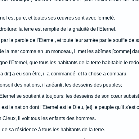
rnel est pure, et toutes ses œuvres sont avec fermeté.
 droiture; la terre est remplie de la gratuité de l'Eternel.
 par la parole de l'Eternel, et toute leur armée par le souffle de 
 de la mer comme en un monceau, il met les abîmes [comme] dan
gne l'Eternel, que tous les habitants de la terre habitable le redo
'il a dit] a eu son être, il a commandé, et la chose a comparu.
conseil des nations, il anéantit les desseins des peuples;
l'Eternel se soutient à toujours; les desseins de son cœur subsis
t la nation dont l'Eternel est le Dieu, [et] le peuple qu'il s'est 
 Cieux, il voit tous les enfants des hommes.
u de sa résidence à tous les habitants de la terre.