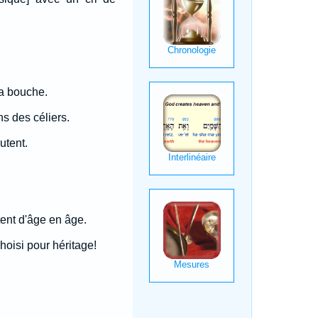
sa bouche.
s des céliers.
utent.
tent d'âge en âge.
choisi pour héritage!