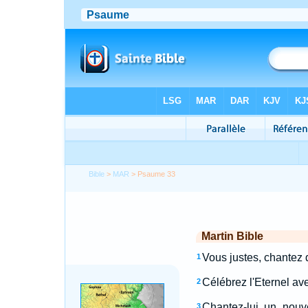
Bible
>
MAR
> Psaume 33
Martin Bible
Vous justes, chantez 
1
Célébrez l'Eternel ave
2
Chantez-lui un nouv
3