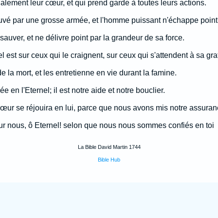
galement leur cœur, et qui prend garde à toutes leurs actions.
auvé par une grosse armée, et l'homme puissant n'échappe point 
uver, et ne délivre point par la grandeur de sa force.
nel est sur ceux qui le craignent, sur ceux qui s'attendent à sa grat
 de la mort, et les entretienne en vie durant la famine.
e en l'Eternel; il est notre aide et notre bouclier.
œur se réjouira en lui, parce que nous avons mis notre assura
 sur nous, ô Eternel! selon que nous nous sommes confiés en toi
La Bible David Martin 1744
Bible Hub