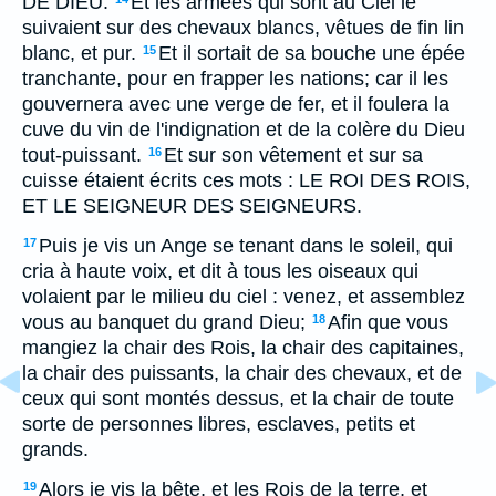
DE DIEU.
Et les armées qui sont au Ciel le
suivaient sur des chevaux blancs, vêtues de fin lin
blanc, et pur.
Et il sortait de sa bouche une épée
15
tranchante, pour en frapper les nations; car il les
gouvernera avec une verge de fer, et il foulera la
cuve du vin de l'indignation et de la colère du Dieu
tout-puissant.
Et sur son vêtement et sur sa
16
cuisse étaient écrits ces mots : LE ROI DES ROIS,
ET LE SEIGNEUR DES SEIGNEURS.
Puis je vis un Ange se tenant dans le soleil, qui
17
cria à haute voix, et dit à tous les oiseaux qui
volaient par le milieu du ciel : venez, et assemblez
vous au banquet du grand Dieu;
Afin que vous
18
mangiez la chair des Rois, la chair des capitaines,
la chair des puissants, la chair des chevaux, et de
ceux qui sont montés dessus, et la chair de toute
sorte de personnes libres, esclaves, petits et
grands.
Alors je vis la bête, et les Rois de la terre, et
19