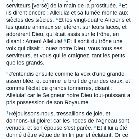
serviteurs [versé] de la main de la prostituée.
Et
3
ils dirent encore : Alleluia! et sa fumée monte aux
siècles des siècles.
Et les vingt-quatre Anciens et
4
les quatre animaux se jetèrent sur leurs faces, et
adorèrent Dieu, qui était assis sur le trône, en
disant : Amen! Alleluia!
Et il sortit du trône une
5
voix qui disait : louez notre Dieu, vous tous ses
serviteurs, et vous qui le craignez, tant les petits
que les grands.
J'entendis ensuite comme la voix d'une grande
6
assemblée, et comme le bruit de grandes eaux, et
comme l'éclat de grands tonnerres, disant :
Alleluia! car le Seigneur notre Dieu tout-puissant a
pris possession de son Royaume.
Réjouissons-nous, tressaillons de joie, et
7
donnons-lui gloire; car les noces de l'Agneau sont
venues, et son épouse s'est parée.
Et il lui a été
8
donné d'être vêtue de fin lin pur et éclatant. Or ce