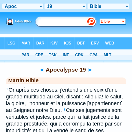
Bible
>
MAR
> Apocalypse 19
◄
Apocalypse 19
►
Martin Bible
Or après ces choses, j'entendis une voix d'une
1
grande multitude au Ciel, disant : Alleluia! le salut,
la gloire, l'honneur et la puissance [appartiennent]
au Seigneur notre Dieu.
Car ses jugements sont
2
véritables et justes, parce qu'il a fait justice de la
grande prostituée, qui a corrompu la terre par son
impudicité; et qu'il a vengé le sang de ses