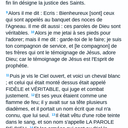
fin lin désigne la justice des Saints.
Alors il me dit : Ecris : Bienheureux [sont] ceux
9
qui sont appelés au banquet des noces de
l'Agneau. Il me dit aussi : ces paroles de Dieu sont
véritables.
Alors je me jetai à ses pieds pour
10
l'adorer; mais il me dit : garde-toi de le faire; je suis
ton compagnon de service, et [le compagnon] de
tes frères qui ont le témoignage de Jésus, adore
Dieu; car le témoignage de Jésus est l'Esprit de
prophétie.
Puis je vis le Ciel ouvert, et voici un cheval blanc
11
; et celui qui était monté dessus était appelé
FIDÈLE et VÉRITABLE, qui juge et combat
justement.
Et ses yeux étaient comme une
12
flamme de feu; il y avait sur sa tête plusieurs
diadèmes, et il portait un nom écrit que nul n'a
connu, que lui seul.
Il était vêtu d'une robe teinte
13
dans le sang, et son nom s'appelle LA PAROLE
14