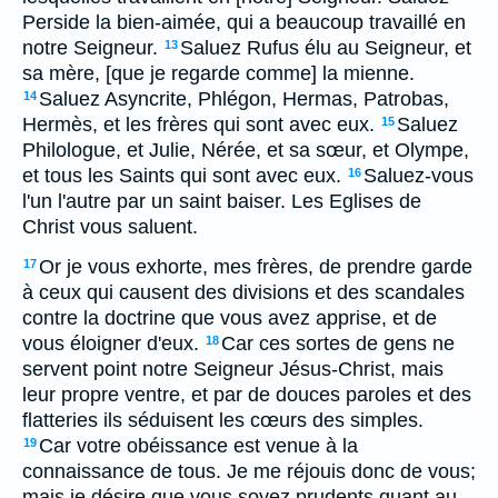
Perside la bien-aimée, qui a beaucoup travaillé en
notre Seigneur.
Saluez Rufus élu au Seigneur, et
13
sa mère, [que je regarde comme] la mienne.
Saluez Asyncrite, Phlégon, Hermas, Patrobas,
14
Hermès, et les frères qui sont avec eux.
Saluez
15
Philologue, et Julie, Nérée, et sa sœur, et Olympe,
et tous les Saints qui sont avec eux.
Saluez-vous
16
l'un l'autre par un saint baiser. Les Eglises de
Christ vous saluent.
Or je vous exhorte, mes frères, de prendre garde
17
à ceux qui causent des divisions et des scandales
contre la doctrine que vous avez apprise, et de
vous éloigner d'eux.
Car ces sortes de gens ne
18
servent point notre Seigneur Jésus-Christ, mais
leur propre ventre, et par de douces paroles et des
flatteries ils séduisent les cœurs des simples.
Car votre obéissance est venue à la
19
connaissance de tous. Je me réjouis donc de vous;
mais je désire que vous soyez prudents quant au