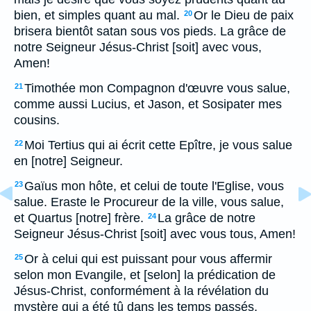
bien, et simples quant au mal.
Or le Dieu de paix
20
brisera bientôt satan sous vos pieds. La grâce de
notre Seigneur Jésus-Christ [soit] avec vous,
Amen!
Timothée mon Compagnon d'œuvre vous salue,
21
comme aussi Lucius, et Jason, et Sosipater mes
cousins.
Moi Tertius qui ai écrit cette Epître, je vous salue
22
en [notre] Seigneur.
Gaïus mon hôte, et celui de toute l'Eglise, vous
23
salue. Eraste le Procureur de la ville, vous salue,
et Quartus [notre] frère.
La grâce de notre
24
Seigneur Jésus-Christ [soit] avec vous tous, Amen!
Or à celui qui est puissant pour vous affermir
25
selon mon Evangile, et [selon] la prédication de
Jésus-Christ, conformément à la révélation du
mystère qui a été tû dans les temps passés,