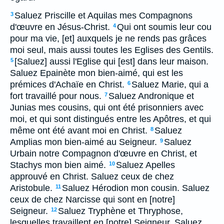
Saluez Priscille et Aquilas mes Compagnons
3
d'œuvre en Jésus-Christ.
Qui ont soumis leur cou
4
pour ma vie, [et] auxquels je ne rends pas grâces
moi seul, mais aussi toutes les Eglises des Gentils.
[Saluez] aussi l'Eglise qui [est] dans leur maison.
5
Saluez Epainète mon bien-aimé, qui est les
prémices d'Achaïe en Christ.
Saluez Marie, qui a
6
fort travaillé pour nous.
Saluez Andronique et
7
Junias mes cousins, qui ont été prisonniers avec
moi, et qui sont distingués entre les Apôtres, et qui
même ont été avant moi en Christ.
Saluez
8
Amplias mon bien-aimé au Seigneur.
Saluez
9
Urbain notre Compagnon d'œuvre en Christ, et
Stachys mon bien aimé.
Saluez Apelles
10
approuvé en Christ. Saluez ceux de chez
Aristobule.
Saluez Hérodion mon cousin. Saluez
11
ceux de chez Narcisse qui sont en [notre]
Seigneur.
Saluez Tryphène et Thryphose,
12
lesquelles travaillent en [notre] Seigneur. Saluez