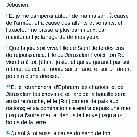
Jébusien.
Et je me camperai autour de ma maison, à cause
8
de l'armée, et à cause des allants et venants; et
l'exacteur ne passera plus parmi eux; car
maintenant je la regarde de mes yeux.
Que ta joie soit vive, fille de Sion! Jette des cris
9
de réjouissance, fille de Jérusalem! Voici, ton Roi
viendra à toi, [étant] juste, et qui se garantit par soi
même, abject, et monté sur un âne, et sur un ânon,
poulain d'une ânesse.
Et je retrancherai d'Ephraïm les chariots, et de
10
Jérusalem les chevaux; et l'arc de la bataille sera
aussi retranché, et le [Roi] parlera de paix aux
nations; et sa domination s'étendra depuis une mer
jusqu'à l'autre mer, et depuis le fleuve jusqu'aux
bouts de la terre.
Quant à toi aussi à cause du sang de ton
11