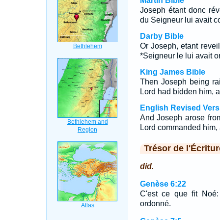
Martin Bible
Joseph étant donc rév
du Seigneur lui avait 
Darby Bible
Or Joseph, etant revei
*Seigneur le lui avait 
King James Bible
Then Joseph being rai
Lord had bidden him, a
English Revised Vers
And Joseph arose from
Lord commanded him, a
Trésor de l'Écritur
did.
Genèse 6:22
C'est ce que fit Noé:
ordonné.