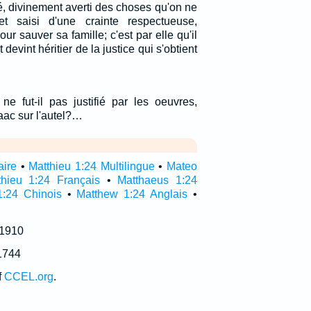
é, divinement averti des choses qu'on ne
t saisi d'une crainte respectueuse,
ur sauver sa famille; c'est par elle qu'il
evint héritier de la justice qui s'obtient
ne fut-il pas justifié par les oeuvres,
Isaac sur l'autel?…
aire
•
Matthieu 1:24 Multilingue
•
Mateo
thieu 1:24 Français
•
Matthaeus 1:24
1:24 Chinois
•
Matthew 1:24 Anglais
•
 1910
1744
f
CCEL.org
.