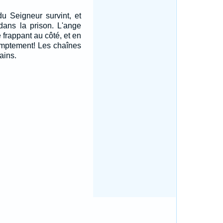
du Seigneur survint, et
 dans la prison. L'ange
e frappant au côté, et en
romptement! Les chaînes
ains.