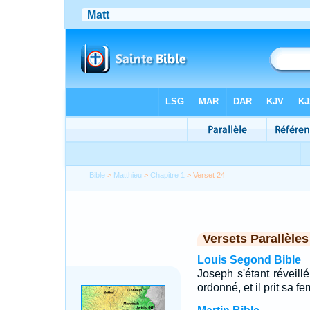
Bible
>
Matthieu
>
Chapitre 1
> Verset 24
Versets Parallèles
Louis Segond Bible
Joseph s'étant réveillé
ordonné, et il prit sa f