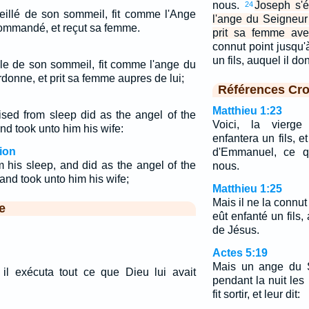
nous.
Joseph s'ét
24
eillé de son sommeil, fit comme l'Ange
l'ange du Seigneur 
commandé, et reçut sa femme.
prit sa femme avec
connut point jusqu'
un fils, auquel il d
lle de son sommeil, fit comme l'ange du
ordonne, et prit sa femme aupres de lui;
Références Cro
Matthieu 1:23
sed from sleep did as the angel of the
Voici, la vierge
nd took unto him his wife:
enfantera un fils, 
ion
d'Emmanuel, ce qu
 his sleep, and did as the angel of the
nous.
nd took unto him his wife;
Matthieu 1:25
Mais il ne la connut
e
eût enfanté un fils
de Jésus.
Actes 5:19
Mais un ange du S
 il exécuta tout ce que Dieu lui avait
pendant la nuit les 
fit sortir, et leur dit: