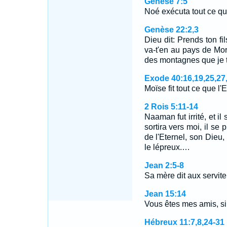
Genèse 7:5
Noé exécuta tout ce que
Genèse 22:2,3
Dieu dit: Prends ton fi
va-t'en au pays de Mori
des montagnes que je t
Exode 40:16,19,25,27
Moïse fit tout ce que l'E
2 Rois 5:11-14
Naaman fut irrité, et il 
sortira vers moi, il se
de l'Eternel, son Dieu, 
le lépreux.…
Jean 2:5-8
Sa mère dit aux servite
Jean 15:14
Vous êtes mes amis, si
Hébreux 11:7,8,24-31