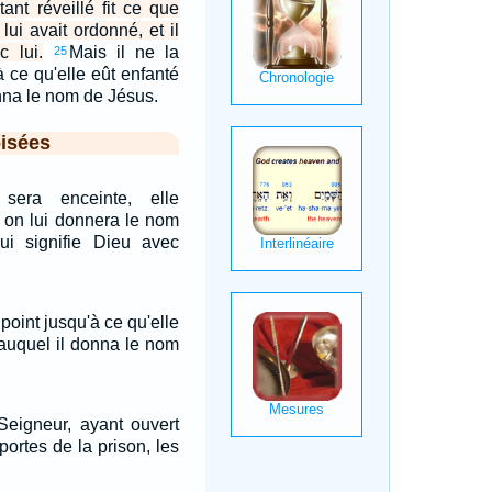
ant réveillé fit ce que
lui avait ordonné, et il
 lui.
Mais il ne la
25
à ce qu'elle eût enfanté
onna le nom de Jésus.
isées
 sera enceinte, elle
et on lui donnera le nom
i signifie Dieu avec
 point jusqu'à ce qu'elle
, auquel il donna le nom
eigneur, ayant ouvert
portes de la prison, les