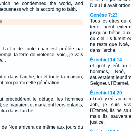
which he condemned the world, and
Dieu lui avait ordon
teousness which is according to faith.
Genèse 7:23
Tous les êtres qui é
e
terre furent exte
jusqu'au bétail, aux
du ciel: ils furent e
ne resta que Noé, e
 La fin de toute chair est arrêtée par
dans l'arche.
rempli la terre de violence; voici, je vais
Ézéchiel 14:14
re.…
et qu'il y eût au 
hommes, Noé, D
tre dans l'arche, toi et toute ta maison;
sauveraient leur âme
vant moi parmi cette génération.…
Seigneur, l'Eternel.
Ézéchiel 14:20
et qu'il y eût au mil
qui précédèrent le déluge, les hommes
Job, je suis viva
 se mariaient et mariaient leurs enfants,
l'Eternel, ils ne sauv
tra dans l'arche;
mais ils sauverai
justice.
s de Noé arrivera de même aux jours du