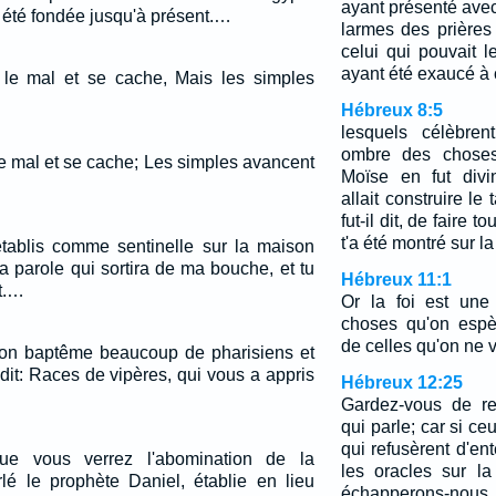
ayant présenté avec
a été fondée jusqu'à présent.…
larmes des prières
celui qui pouvait l
ayant été exaucé à 
 le mal et se cache, Mais les simples
Hébreux 8:5
lesquels célèbren
ombre des choses
e mal et se cache; Les simples avancent
Moïse en fut divin
allait construire le 
fut-il dit, de faire 
t'a été montré sur l
'établis comme sentinelle sur la maison
la parole qui sortira de ma bouche, et tu
Hébreux 11:1
rt.…
Or la foi est une
choses qu'on espè
de celles qu'on ne v
son baptême beaucoup de pharisiens et
dit: Races de vipères, qui vous a appris
Hébreux 12:25
Gardez-vous de re
qui parle; car si c
qui refusèrent d'ent
que vous verrez l'abomination de la
les oracles sur l
rlé le prophète Daniel, établie en lieu
échapperons-n