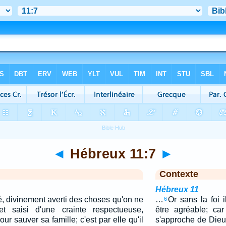
◄
Hébreux 11:7
►
Contexte
Hébreux 11
é, divinement averti des choses qu'on ne
…
Or sans la foi i
6
t saisi d'une crainte respectueuse,
être agréable; car
ur sauver sa famille; c'est par elle qu'il
s'approche de Dieu