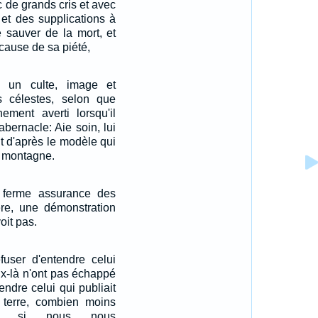
 de grands cris et avec
 et des supplications à
e sauver de la mort, et
cause de sa piété,
t un culte, image et
 célestes, selon que
ement averti lorsqu'il
tabernacle: Aie soin, lui
tout d'après le modèle qui
a montagne.
 ferme assurance des
re, une démonstration
oit pas.
fuser d'entendre celui
eux-là n'ont pas échappé
endre celui qui publiait
a terre, combien moins
ous, si nous nous