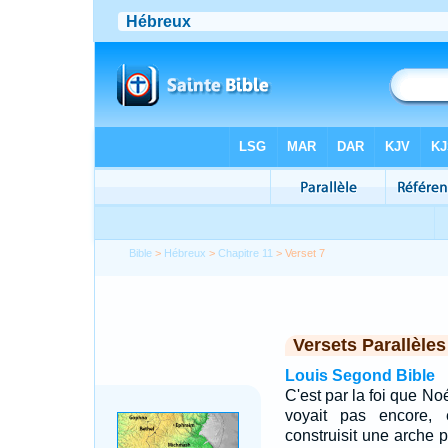
Bible
>
Hébreux
>
Chapitre 11
> Verset 7
Versets Parallèles
Louis Segond Bible
C'est par la foi que No
voyait pas encore, e
construisit une arche po