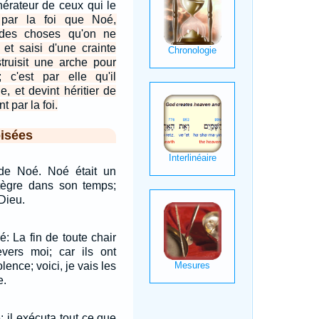
unérateur de ceux qui le
 par la foi que Noé,
 des choses qu'on ne
 et saisi d'une crainte
truisit une arche pour
; c'est par elle qu'il
 et devint héritier de
nt par la foi.
isées
é de Noé. Noé était un
tègre dans son temps;
Dieu.
é: La fin de toute chair
evers moi; car ils ont
olence; voici, je vais les
e.
: il exécuta tout ce que