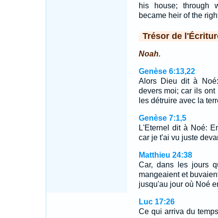
his house; through 
became heir of the righ
Trésor de l'Écritur
Noah.
Genèse 6:13,22
Alors Dieu dit à Noé:
devers moi; car ils ont 
les détruire avec la ter
Genèse 7:1,5
L'Eternel dit à Noé: En
car je t'ai vu juste de
Matthieu 24:38
Car, dans les jours 
mangeaient et buvaient,
jusqu'au jour où Noé en
Luc 17:26
Ce qui arriva du temp