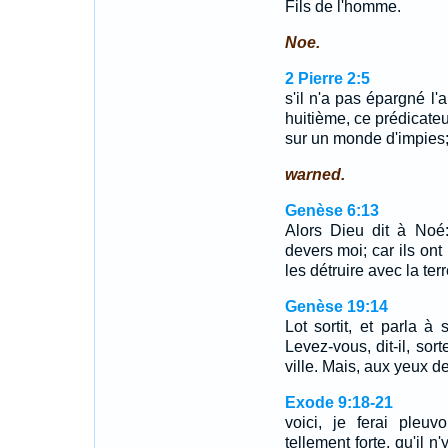
Fils de l'homme.
Noe.
2 Pierre 2:5
s'il n'a pas épargné l'
huitième, ce prédicateur 
sur un monde d'impies
warned.
Genèse 6:13
Alors Dieu dit à Noé:
devers moi; car ils ont 
les détruire avec la terr
Genèse 19:14
Lot sortit, et parla à 
Levez-vous, dit-il, sort
ville. Mais, aux yeux de
Exode 9:18-21
voici, je ferai pleu
tellement forte, qu'il 