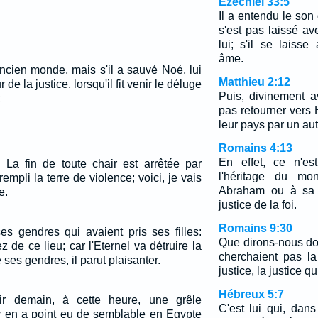
Ézéchiel 33:5
Il a entendu le son 
s'est pas laissé av
lui; s'il se laisse
âme.
ancien monde, mais s'il a sauvé Noé, lui
Matthieu 2:12
de la justice, lorsqu'il fit venir le déluge
Puis, divinement 
;
pas retourner vers 
leur pays par un au
Romains 4:13
En effet, ce n'es
 La fin de toute chair est arrêtée par
l'héritage du m
rempli la terre de violence; voici, je vais
Abraham ou à sa p
e.
justice de la foi.
Romains 9:30
ses gendres qui avaient pris ses filles:
Que dirons-nous do
ez de ce lieu; car l'Eternel va détruire la
cherchaient pas la
 ses gendres, il parut plaisanter.
justice, la justice qu
Hébreux 5:7
voir demain, à cette heure, une grêle
C'est lui qui, dans
n'y en a point eu de semblable en Egypte