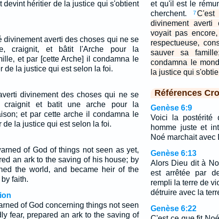
evint héritier de la justice qui s'obtient
et qu'il est le rém
cherchent.
C'est
7
divinement averti
voyait pas encore,
é divinement averti des choses qui ne se
respectueuse, cons
e, craignit, et bâtit l'Arche pour la
sauver sa famille
lle, et par [cette Arche] il condamna le
condamna le monde,
r de la justice qui est selon la foi.
la justice qui s'obtie
Références Cro
 averti divinement des choses qui ne se
 craignit et batit une arche pour la
Genèse 6:9
ison; et par cette arche il condamna le
Voici la postérit
de la justice qui est selon la foi.
homme juste et in
Noé marchait avec 
arned of God of things not seen as yet,
Genèse 6:13
ed an ark to the saving of his house; by
Alors Dieu dit à No
ed the world, and became heir of the
est arrêtée par d
by faith.
rempli la terre de vi
détruire avec la terr
ion
arned of God concerning things not seen
Genèse 6:22
y fear, prepared an ark to the saving of
C'est ce que fit Noé