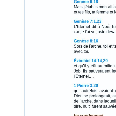
Genèse 6:18
Mais j'établis mon allia
et tes fils, ta femme et 
Genèse 7:1,23
L'Eternel dit à Noé: En
car je t'ai vu juste de
Genèse 8:16
Sors de l'arche, toi et 
avec toi.
Ézéchiel 14:14,20
et qu'il y eût au milie
Job, ils sauveraient le
l'Eternel.…
1 Pierre 3:20
qui autrefois avaient
Dieu se prolongeait, a
de l'arche, dans laquel
dire, huit, furent sauvée
he condemned.