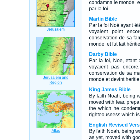
condamna le monde, et d
par la foi.
Martin Bible
Par la foi Noé ayant ét
voyaient point encor
conservation de sa fami
monde, et fut fait héritie
Darby Bible
Par la foi, Noe, etant
voyaient pas encore,
conservation de sa ma
monde et devint heritier 
King James Bible
By faith Noah, being w
moved with fear, prepar
the which he condemn
righteousness which is 
English Revised Vers
By faith Noah, being w
as yet, moved with godl