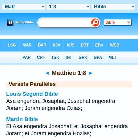
Bible
>
Matthieu
>
Chapitre 1
> Verset 8
◄
Matthieu 1:8
►
Versets Parallèles
Louis Segond Bible
Asa engendra Josaphat; Josaphat engendra
Joram; Joram engendra Ozias;
Martin Bible
Et Asa engendra Josaphat; et Josaphat engendra
Joram; et Joram engendra Hozias;