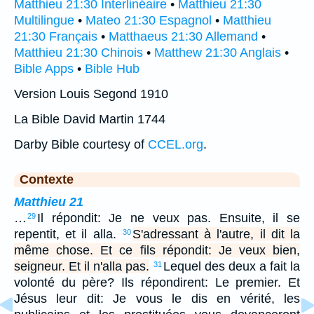
Matthieu 21:30 Interlinéaire
•
Matthieu 21:30
Multilingue
•
Mateo 21:30 Espagnol
•
Matthieu
21:30 Français
•
Matthaeus 21:30 Allemand
•
Matthieu 21:30 Chinois
•
Matthew 21:30 Anglais
•
Bible Apps
•
Bible Hub
Version Louis Segond 1910
La Bible David Martin 1744
Darby Bible courtesy of
CCEL.org
.
Contexte
Matthieu 21
…
Il répondit: Je ne veux pas. Ensuite, il se
29
repentit, et il alla.
S'adressant à l'autre, il dit la
30
même chose. Et ce fils répondit: Je veux bien,
seigneur. Et il n'alla pas.
Lequel des deux a fait la
31
volonté du père? Ils répondirent: Le premier. Et
Jésus leur dit: Je vous le dis en vérité, les