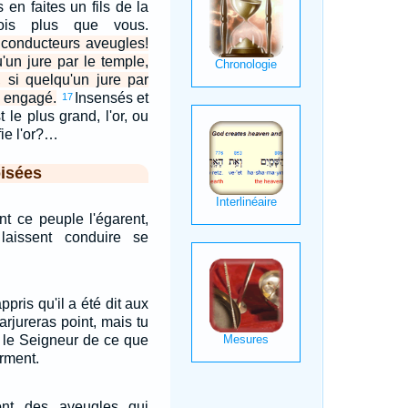
s en faites un fils de la
ois plus que vous.
conducteurs aveugles!
u'un jure par le temple,
, si quelqu'un jure par
st engagé.
Insensés et
17
 le plus grand, l'or, ou
fie l'or?…
isées
t ce peuple l'égarent,
aissent conduire se
pris qu'il a été dit aux
arjureras point, mais tu
s le Seigneur de ce que
erment.
ont des aveugles qui