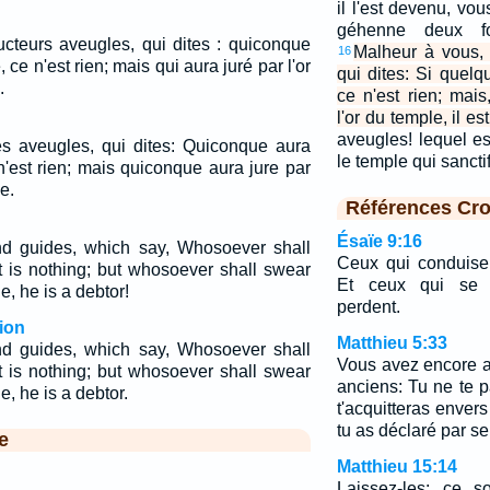
il l'est devenu, vou
géhenne deux f
teurs aveugles, qui dites : quiconque
Malheur à vous, 
16
 ce n'est rien; mais qui aura juré par l'or
qui dites: Si quelq
.
ce n'est rien; mais
l'or du temple, il e
aveugles! lequel est
s aveugles, qui dites: Quiconque aura
le temple qui sancti
n'est rien; mais quiconque aura jure par
e.
Références Cro
Ésaïe 9:16
nd guides, which say, Whosoever shall
Ceux qui conduisen
t is nothing; but whosoever shall swear
Et ceux qui se l
e, he is a debtor!
perdent.
ion
Matthieu 5:33
nd guides, which say, Whosoever shall
Vous avez encore ap
t is nothing; but whosoever shall swear
anciens: Tu ne te p
e, he is a debtor.
t'acquitteras enver
tu as déclaré par s
e
Matthieu 15:14
Laissez-les: ce s