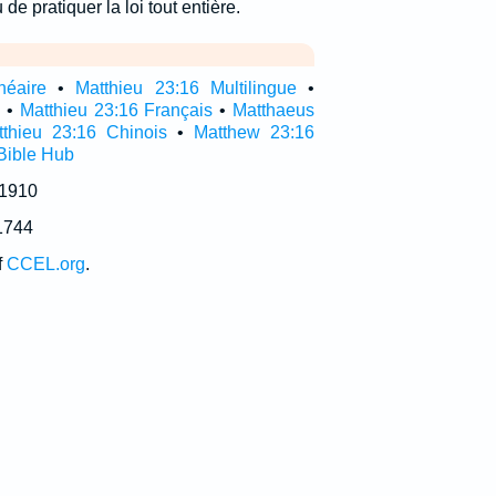
u de pratiquer la loi tout entière.
néaire
•
Matthieu 23:16 Multilingue
•
l
•
Matthieu 23:16 Français
•
Matthaeus
tthieu 23:16 Chinois
•
Matthew 23:16
Bible Hub
 1910
1744
f
CCEL.org
.