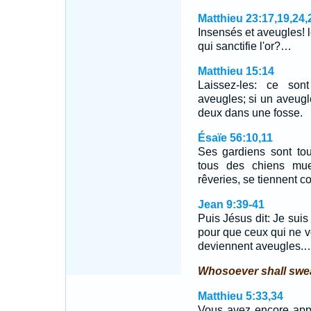
Matthieu 23:17,19,24,
Insensés et aveugles! le
qui sanctifie l'or?…
Matthieu 15:14
Laissez-les: ce son
aveugles; si un aveugl
deux dans une fosse.
Ésaïe 56:10,11
Ses gardiens sont tou
tous des chiens muet
rêveries, se tiennent 
Jean 9:39-41
Puis Jésus dit: Je su
pour que ceux qui ne vo
deviennent aveugles.
Whosoever shall swea
Matthieu 5:33,34
Vous avez encore appri