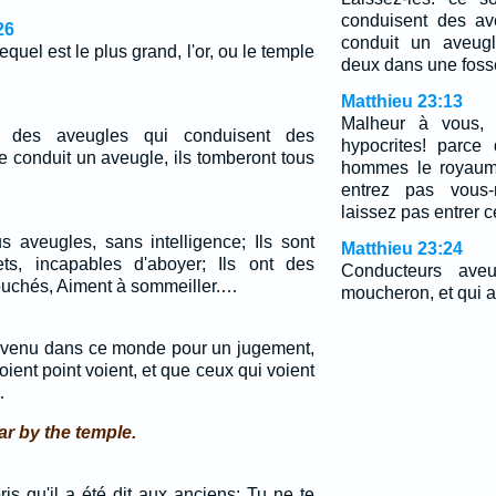
conduisent des av
26
conduit un aveugl
quel est le plus grand, l'or, ou le temple
deux dans une foss
Matthieu 23:13
Malheur à vous, s
t des aveugles qui conduisent des
hypocrites! parce
e conduit un aveugle, ils tomberont tous
hommes le royaume
entrez pas vous
laissez pas entrer c
s aveugles, sans intelligence; Ils sont
Matthieu 23:24
s, incapables d'aboyer; Ils ont des
Conducteurs aveu
couchés, Aiment à sommeiller.…
moucheron, et qui 
is venu dans ce monde pour un jugement,
ient point voient, et que ceux qui voient
…
r by the temple.
s qu'il a été dit aux anciens: Tu ne te