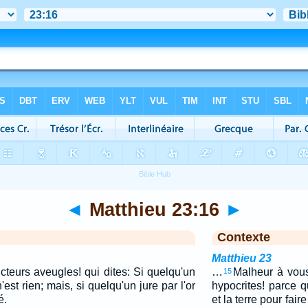
◄
Matthieu 23:16
►
Contexte
Matthieu 23
teurs aveugles! qui dites: Si quelqu'un
…
Malheur à vous
15
'est rien; mais, si quelqu'un jure par l'or
hypocrites! parce 
é.
et la terre pour fair