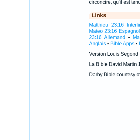
circoncire, qu'il est ten
Links
Matthieu 23:16 Interli
Mateo 23:16 Espagno
23:16 Allemand
•
Ma
Anglais
•
Bible Apps
•
Version Louis Segond
La Bible David Martin 
Darby Bible courtesy o