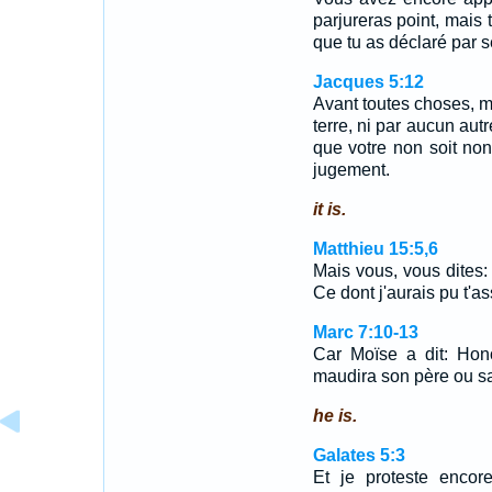
parjureras point, mais 
que tu as déclaré par 
Jacques 5:12
Avant toutes choses, mes
terre, ni par aucun autr
que votre non soit no
jugement.
it is.
Matthieu 15:5,6
Mais vous, vous dites:
Ce dont j'aurais pu t'a
Marc 7:10-13
Car Moïse a dit: Hono
maudira son père ou s
he is.
Galates 5:3
Et je proteste encor