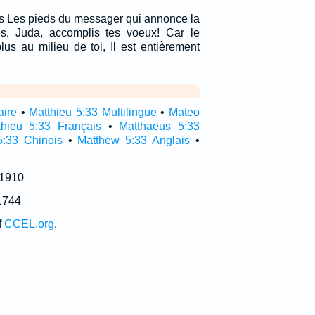
es Les pieds du messager qui annonce la
es, Juda, accomplis tes voeux! Car le
us au milieu de toi, Il est entièrement
aire
•
Matthieu 5:33 Multilingue
•
Mateo
thieu 5:33 Français
•
Matthaeus 5:33
5:33 Chinois
•
Matthew 5:33 Anglais
•
 1910
1744
f
CCEL.org
.