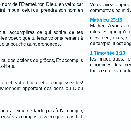
 nom de l'Eternel, ton Dieu, en vain; car
Vous avez appris 
oint impuni celui qui prendra son nom en
commettras point d'
Matthieu 23:16
Malheur à vous, co
dites: Si quelqu'un
 tu accompliras ce qui sortira de tes
n'est rien; mais, si
 les voeux que tu feras volontairement à
du temple, il est en
 que ta bouche aura prononcés.
1 Timothée 1:10
les impudiques, le
Dieu des actions de grâces, Et accomplis
d'hommes, les ment
ès-Haut.
tout ce qui est contr
-
ternel, votre Dieu, et accomplissez-les!
nvironnent apportent des dons au Dieu
voeu à Dieu, ne tarde pas à l'accomplir,
nsensés: accomplis le voeu que tu as fait.