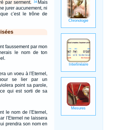
ré par serment.
Mais
34
 ne jurer aucunement, ni
 que c'est le trône de
isées
int faussement par mon
nerais le nom de ton
el.
ra un voeu à l'Eternel,
our se lier par un
iolera point sa parole,
 ce qui est sorti de sa
nt le nom de l'Eternel,
ar l'Eternel ne laissera
 qui prendra son nom en