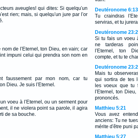
teurs aveugles! qui dites: Si quelqu'un
Deutéronome 6:13
'est rien; mais, si quelqu'un jure par l'or
Tu craindras l'Et
é.
serviras, et tu jure
Deutéronome 23:
Si tu fais un voeu à
ne tarderas poin
 nom de l'Eternel, ton Dieu, en vain; car
l'Eternel, ton Di
oint impuni celui qui prendra son nom en
compte, et tu te cha
Deutéronome 23:
Mais tu observera
nt faussement par mon nom, car tu
qui sortira de tes
on Dieu. Je suis l'Eternel.
les voeux que tu 
l'Eternel, ton Dieu
prononcés.
un voeu à l'Eternel, ou un serment pour
t, il ne violera point sa parole, il agira
Matthieu 5:21
rti de sa bouche.
Vous avez entendu
anciens: Tu ne tuera
mérite d'être puni p
Matthieu 5:27