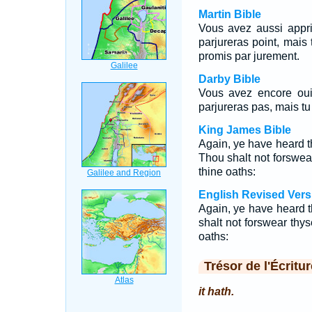
Martin Bible
Vous avez aussi appris
parjureras point, mais
promis par jurement.
Darby Bible
Vous avez encore oui 
parjureras pas, mais t
King James Bible
Again, ye have heard th
Thou shalt not forswear
thine oaths:
English Revised Vers
Again, ye have heard th
shalt not forswear thys
oaths:
Trésor de l'Écritur
it hath.