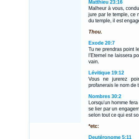
Matthieu 23:16
Malheur à vous, conduc
jure par le temple, ce n
du temple, il est engag
Thou.
Exode 20:7
Tu ne prendras point le
l'Eternel ne laissera p
vain.
Lévitique 19:12
Vous ne jurerez poi
profanerais le nom de t
Nombres 30:2
Lorsqu'un homme fera 
se lier par un engagemen
selon tout ce qui est so
*etc:
Deutéronome 5:11