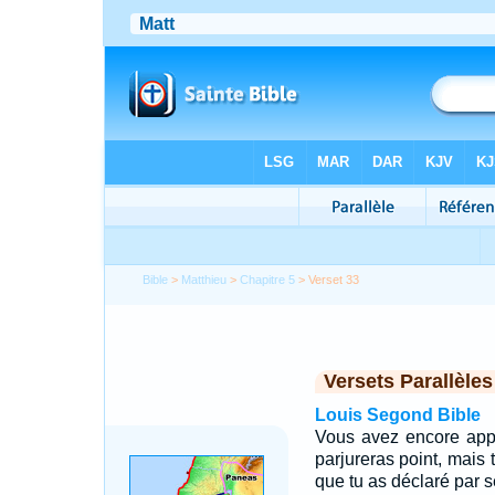
Bible
>
Matthieu
>
Chapitre 5
> Verset 33
Versets Parallèles
Louis Segond Bible
Vous avez encore appri
parjureras point, mais 
que tu as déclaré par 