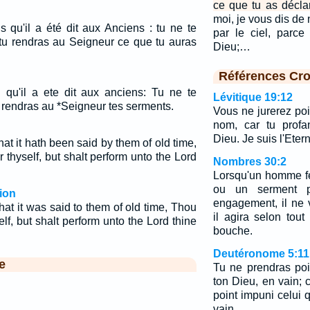
ce que tu as décla
moi, je vous dis de
 qu'il a été dit aux Anciens : tu ne te
par le ciel, parce
 tu rendras au Seigneur ce que tu auras
Dieu;…
Références Cro
qu'il a ete dit aux anciens: Tu ne te
Lévitique 19:12
u rendras au *Seigneur tes serments.
Vous ne jurerez po
nom, car tu profa
Dieu. Je suis l'Etern
at it hath been said by them of old time,
 thyself, but shalt perform unto the Lord
Nombres 30:2
Lorsqu'un homme fe
ou un serment p
ion
engagement, il ne v
at it was said to them of old time, Thou
il agira selon tout
elf, but shalt perform unto the Lord thine
bouche.
Deutéronome 5:11
e
Tu ne prendras poi
ton Dieu, en vain; c
point impuni celui
vain.