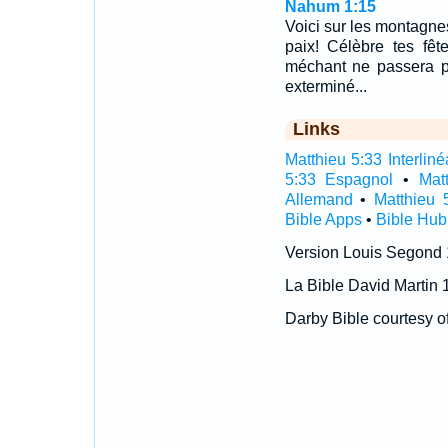
Nahum 1:15
Voici sur les montagn
paix! Célèbre tes fêt
méchant ne passera pl
exterminé...
Links
Matthieu 5:33 Interliné
5:33 Espagnol
•
Mat
Allemand
•
Matthieu 
Bible Apps
•
Bible Hub
Version Louis Segond
La Bible David Martin 
Darby Bible courtesy o