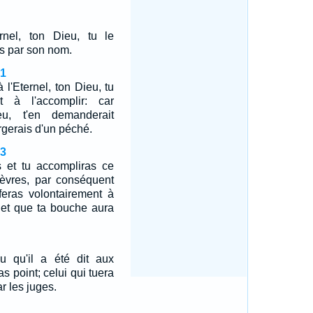
ernel, ton Dieu, tu le
ras par son nom.
21
 l'Eternel, ton Dieu, tu
t à l'accomplir: car
eu, t'en demanderait
rgerais d'un péché.
23
s et tu accompliras ce
 lèvres, par conséquent
feras volontairement à
, et que ta bouche aura
 qu'il a été dit aux
s point; celui qui tuera
ar les juges.