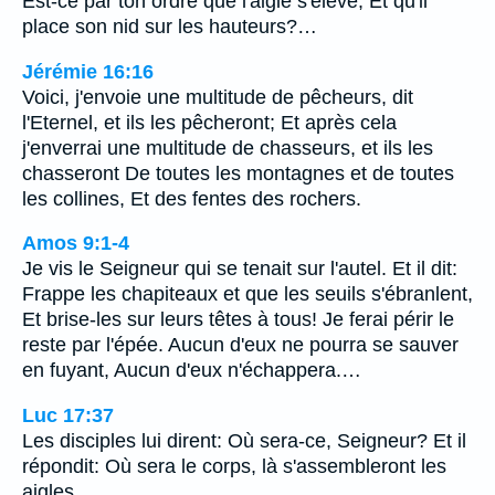
Est-ce par ton ordre que l'aigle s'élève, Et qu'il
place son nid sur les hauteurs?…
Jérémie 16:16
Voici, j'envoie une multitude de pêcheurs, dit
l'Eternel, et ils les pêcheront; Et après cela
j'enverrai une multitude de chasseurs, et ils les
chasseront De toutes les montagnes et de toutes
les collines, Et des fentes des rochers.
Amos 9:1-4
Je vis le Seigneur qui se tenait sur l'autel. Et il dit:
Frappe les chapiteaux et que les seuils s'ébranlent,
Et brise-les sur leurs têtes à tous! Je ferai périr le
reste par l'épée. Aucun d'eux ne pourra se sauver
en fuyant, Aucun d'eux n'échappera.…
Luc 17:37
Les disciples lui dirent: Où sera-ce, Seigneur? Et il
répondit: Où sera le corps, là s'assembleront les
aigles.