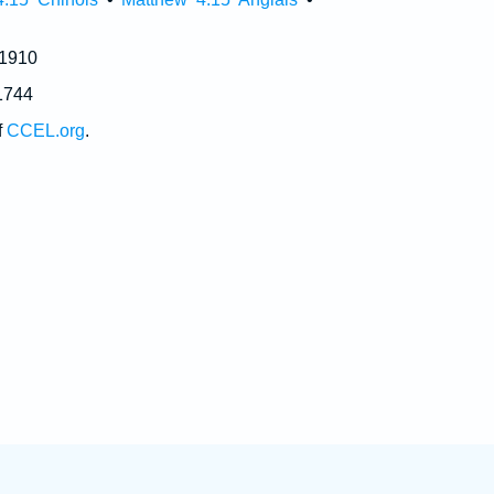
 1910
1744
f
CCEL.org
.