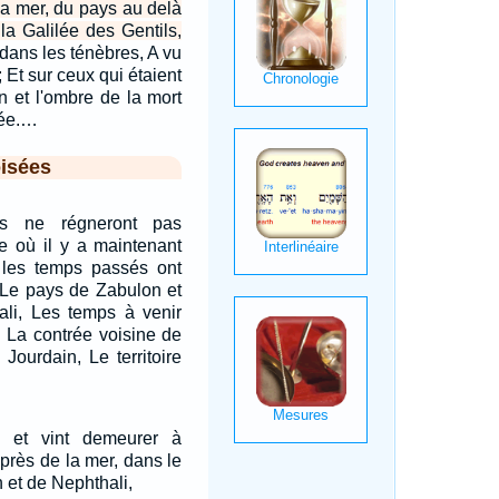
la mer, du pays au delà
la Galilée des Gentils,
dans les ténèbres, A vu
 Et sur ceux qui étaient
n et l'ombre de la mort
vée.…
isées
es ne régneront pas
re où il y a maintenant
 les temps passés ont
 Le pays de Zabulon et
ali, Les temps à venir
e La contrée voisine de
Jourdain, Le territoire
h, et vint demeurer à
près de la mer, dans le
n et de Nephthali,