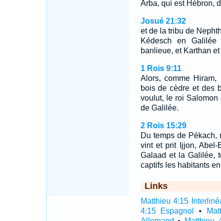
Arba, qui est Hébron, 
Josué 21:32
et de la tribu de Nephth
Kédesch en Galilée 
banlieue, et Karthan et 
1 Rois 9:11
Alors, comme Hiram, r
bois de cèdre et des bo
voulut, le roi Salomon
de Galilée.
2 Rois 15:29
Du temps de Pékach, roi
vint et prit Ijjon, Ab
Galaad et la Galilée, 
captifs les habitants en
Links
Matthieu 4:15 Interliné
4:15 Espagnol
•
Mat
Allemand
•
Matthieu 