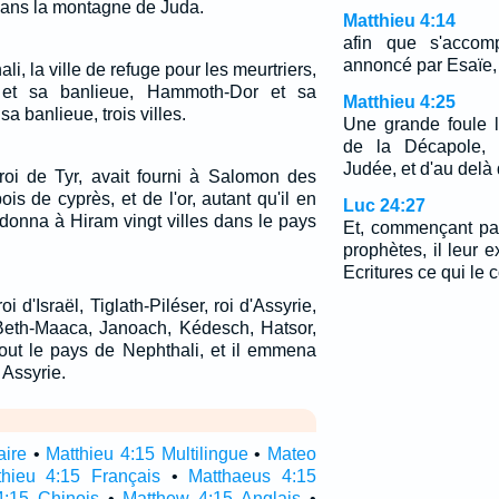
dans la montagne de Juda.
Matthieu 4:14
afin que s'accomp
annoncé par Esaïe, 
ali, la ville de refuge pour les meurtriers,
et sa banlieue, Hammoth-Dor et sa
Matthieu 4:25
sa banlieue, trois villes.
Une grande foule le
de la Décapole, 
Judée, et d'au delà
oi de Tyr, avait fourni à Salomon des
is de cyprès, et de l'or, autant qu'il en
Luc 24:27
 donna à Hiram vingt villes dans le pays
Et, commençant par
prophètes, il leur 
Ecritures ce qui le 
 d'Israël, Tiglath-Piléser, roi d'Assyrie,
el-Beth-Maaca, Janoach, Kédesch, Hatsor,
tout le pays de Nephthali, et il emmena
 Assyrie.
aire
•
Matthieu 4:15 Multilingue
•
Mateo
thieu 4:15 Français
•
Matthaeus 4:15
4:15 Chinois
•
Matthew 4:15 Anglais
•