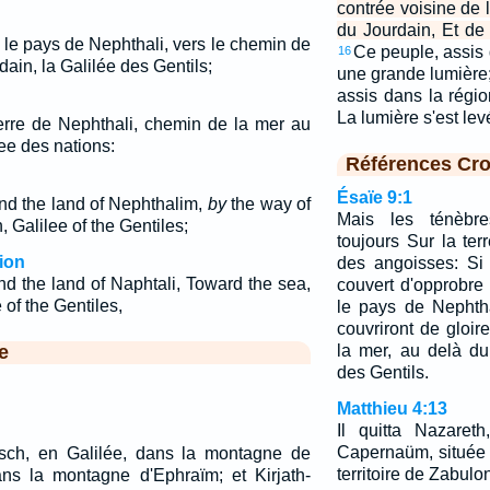
contrée voisine de 
du Jourdain, Et de 
 le pays de Nephthali, vers le chemin de
Ce peuple, assis 
16
dain, la Galilée des Gentils;
une grande lumière;
assis dans la régio
La lumière s'est le
terre de Nephthali, chemin de la mer au
ee des nations:
Références Cro
Ésaïe 9:1
nd the land of Nephthalim,
by
the way of
Mais les ténèbr
 Galilee of the Gentiles;
toujours Sur la ter
ion
des angoisses: Si
d the land of Naphtali, Toward the sea,
couvert d'opprobre
of the Gentiles,
le pays de Nephth
couvriront de gloir
e
la mer, au delà du 
des Gentils.
Matthieu 4:13
Il quitta Nazaret
Capernaüm, située 
esch, en Galilée, dans la montagne de
territoire de Zabulo
ns la montagne d'Ephraïm; et Kirjath-