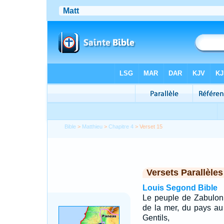
Bible
>
Matthieu
>
Chapitre 4
> Verset 15
Versets Parallèles
Louis Segond Bible
Le peuple de Zabulon 
de la mer, du pays au
Gentils,