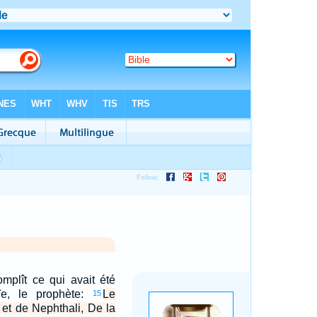
omplît ce qui avait été
e, le prophète:
Le
15
et de Nephthali, De la