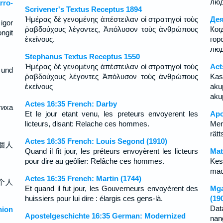
люд
rro-
Scrivener's Textus Receptus 1894
Ἡμέρας δὲ γενομένης ἀπέστειλαν οἱ στρατηγοὶ τοὺς
Дея
igor
ῥαβδούχους λέγοντες, Ἀπόλυσον τοὺς ἀνθρώπους
Ко
ngit
ἐκείνους.
гор
люд
Stephanus Textus Receptus 1550
Ἡμέρας δὲ γενομένης ἀπέστειλαν οἱ στρατηγοὶ τοὺς
Act
 und
ῥαβδούχους λέγοντες Ἀπόλυσον τοὺς ἀνθρώπους
Kas
ἐκείνους
ak
aku
Actes 16:35 French: Darby
тиха
Et le jour etant venu, les preteurs envoyerent les
Apo
licteurs, disant: Relache ces hommes.
Men
rät
Actes 16:35 French: Louis Segond (1910)
個人
Quand il fit jour, les préteurs envoyèrent les licteurs
Mat
pour dire au geôlier: Relâche ces hommes.
Ke
mao
Actes 16:35 French: Martin (1744)
个人
Et quand il fut jour, les Gouverneurs envoyèrent des
Mga
huissiers pour lui dire : élargis ces gens-là.
(19
Dat
ion
Apostelgeschichte 16:35 German: Modernized
nan