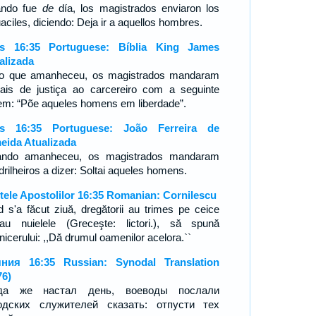
ndo fue
de
día, los magistrados enviaron los
aciles, diciendo: Deja ir a aquellos hombres.
s 16:35 Portuguese: Bíblia King James
alizada
o que amanheceu, os magistrados mandaram
ciais de justiça ao carcereiro com a seguinte
em: “Põe aqueles homens em liberdade”.
os 16:35 Portuguese: João Ferreira de
eida Atualizada
ndo amanheceu, os magistrados mandaram
drilheiros a dizer: Soltai aqueles homens.
tele Apostolilor 16:35 Romanian: Cornilescu
d s'a făcut ziuă, dregătorii au trimes pe ceice
tau nuielele (Greceşte: lictori.), să spună
icerului: ,,Dă drumul oamenilor acelora.``
ния 16:35 Russian: Synodal Translation
76)
гда же настал день, воеводы послали
одских служителей сказать: отпусти тех