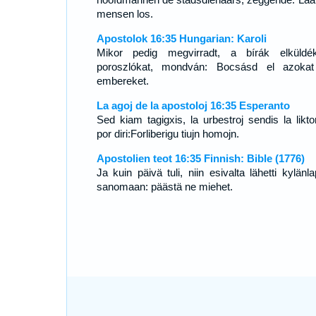
mensen los.
Apostolok 16:35 Hungarian: Karoli
Mikor pedig megvirradt, a bírák elküld
poroszlókat, mondván: Bocsásd el azoka
embereket.
La agoj de la apostoloj 16:35 Esperanto
Sed kiam tagigxis, la urbestroj sendis la liktor
por diri:Forliberigu tiujn homojn.
Apostolien teot 16:35 Finnish: Bible (1776)
Ja kuin päivä tuli, niin esivalta lähetti kylänl
sanomaan: päästä ne miehet.