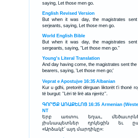
saying, Let those men go.
English Revised Version
But when it was day, the magistrates sent
serjeants, saying, Let those men go.
World English Bible
But when it was day, the magistrates sent
sergeants, saying, "Let those men go."
Young's Literal Translation
And day having come, the magistrates sent the 
bearers, saying, 'Let those men go;'
Veprat e Apostujve 16:35 Albanian
Kur u gdhi, pretorët dërguan liktorët t'i thonë roj
të burgut: ''Lëri të lirë ata njerëz''.
ԳՈՐԾՔ ԱՌԱՔԵԼՈՑ 16:35 Armenian (Weste
NT
Երբ առտու եղաւ, մեծաւորն
յիսնապետներ ղրկեցին եւ ըս
«Արձակէ՛ այդ մարդիկը»: