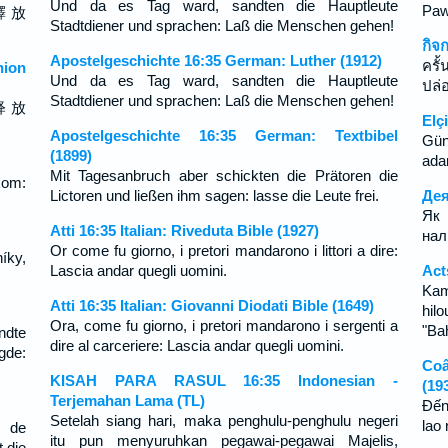
Und da es Tag ward, sandten die Hauptleute
Paw
釋 放
Stadtdiener und sprachen: Laß die Menschen gehen!
กิจ
Apostelgeschichte 16:35 German: Luther (1912)
ครั
ion
Und da es Tag ward, sandten die Hauptleute
ปล่อ
Stadtdiener und sprachen: Laß die Menschen gehen!
释 放
Elçi
Apostelgeschichte 16:35 German: Textbibel
Gün
(1899)
adam
Mit Tagesanbruch aber schickten die Prätoren die
kom:
Lictoren und ließen ihm sagen: lasse die Leute frei.
Дея
Як
Atti 16:35 Italian: Riveduta Bible (1927)
нал
Or come fu giorno, i pretori mandarono i littori a dire:
íky,
Lascia andar quegli uomini.
Act
Kam
Atti 16:35 Italian: Giovanni Diodati Bible (1649)
hilo
Ora, come fu giorno, i pretori mandarono i sergenti a
"Ba
dte
dire al carceriere: Lascia andar quegli uomini.
de:
Co
KISAH PARA RASUL 16:35 Indonesian -
(19
Terjemahan Lama (TL)
Ðến
Setelah siang hari, maka penghulu-penghulu negeri
lao
 de
itu pun menyuruhkan pegawai-pegawai Majelis,
 die