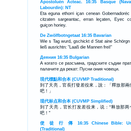
Apostoluén Acteac. 16:35 Basque (Nava
Labourdin): NT
Eta eguna ethorri içan cenean Gobernadoréc 
citzaten sargeantac, erran leçaten, Eyec co
guiçon horiey.
De Zwölfbotngetaat 16:35 Bavarian
Wie s Tag wurd, gschickt d Stat aine Schörgn
ließ ausrichtn: "Laaß die Mannen frei!"
Деяния 16:35 Bulgarian
А когато се разсъмна, градските съдии пра
палачите да рекат: Пусни ония човеци.
現代標點和合本 (CUVMP Traditional)
到了天亮，官長打發差役來，說：「釋放那兩
吧！」
现代标点和合本 (CUVMP Simplified)
到了天亮，官长打发差役来，说：“释放那两
吧！”
使 徒 行 傳 16:35 Chinese Bible: Un
(Traditional)