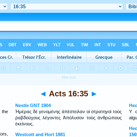
◄
Acts 16:35
►
Nestle GNT 1904
Hec
 the
Ἡμέρας δὲ γενομένης ἀπέστειλαν οἱ στρατηγοὶ τοὺς
Y c
ῥαβδούχους λέγοντες Ἀπόλυσον τοὺς ἀνθρώπους
algu
ἐκείνους.
Hec
ors,
Westcott and Hort 1881
156