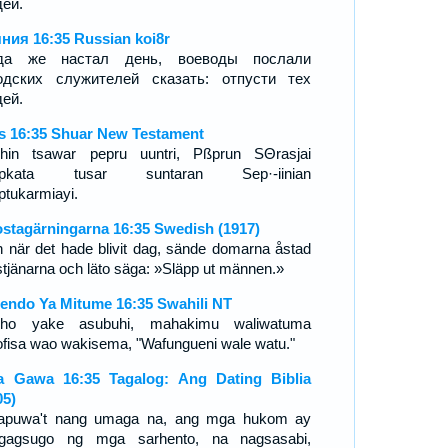
ей.
ния 16:35 Russian koi8r
гда же настал день, воеводы послали
одских служителей сказать: отпусти тех
ей.
s 16:35 Shuar New Testament
hin tsawar pepru uuntri, Pßprun SΘrasjai
upkata tusar suntaran Sep·-iinian
ptukarmiayi.
stagärningarna 16:35 Swedish (1917)
 när det hade blivit dag, sände domarna åstad
tstjänarna och läto säga: »Släpp ut männen.»
endo Ya Mitume 16:35 Swahili NT
sho yake asubuhi, mahakimu waliwatuma
fisa wao wakisema, "Wafungueni wale watu."
 Gawa 16:35 Tagalog: Ang Dating Biblia
05)
apuwa't nang umaga na, ang mga hukom ay
gagsugo ng mga sarhento, na nagsasabi,