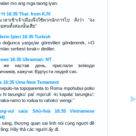
alan mo ang mga taong iyan.
การ 16:35 Thai: from KJV
้นเวลาเช้าเจ้าเมืองจึงใช้พวกนักการไป สั่งว่า "จง
ยคนทั้งสองนั้นเสีย"
lerin İşleri 16:35 Turkish
 doğunca yargıçlar görevlileri göndererek, ‹‹O
ları serbest bırak›› dediler.
ния 16:35 Ukrainian: NT
 же настав день, прислали воїводи
ичників, кажучи: Відпусти людей сих.
s 16:35 Uma New Testament
epulo-na topoparenta to Roma mpohubui polisi
u hi tarungku' pai' mpo'uli' -ki kapala' tarungku':
haka-ramo to rodua to rahoko' wengi."
âng-vuï caùc Söù-ñoà 16:35 Vietnamese
34)
 sáng, thượng quan sai lính nói cùng người đề
 rằng: Hãy thả các người ấy đi.