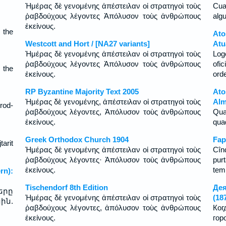
Ἡμέρας δὲ γενομένης ἀπέστειλαν οἱ στρατηγοὶ τοὺς
Cua
ῥαβδούχους λέγοντες Ἀπόλυσον τοὺς ἀνθρώπους
algu
ἐκείνους.
 the
Ato
Westcott and Hort / [NA27 variants]
Atu
Ἡμέρας δὲ γενομένης ἀπέστειλαν οἱ στρατηγοὶ τοὺς
Log
ῥαβδούχους λέγοντες Ἀπόλυσον τοὺς ἀνθρώπους
ofi
 the
ἐκείνους.
ord
RP Byzantine Majority Text 2005
At
Ἡμέρας δὲ γενομένης, ἀπέστειλαν οἱ στρατηγοὶ τοὺς
Alm
rod-
ῥαβδούχους λέγοντες, Ἀπόλυσον τοὺς ἀνθρώπους
Qua
ἐκείνους.
qua
Greek Orthodox Church 1904
Fap
tarit
Ἡμέρας δὲ γενομένης ἀπέστειλαν οἱ στρατηγοὶ τοὺς
Cîn
ῥαβδούχους λέγοντες· Ἀπόλυσον τοὺς ἀνθρώπους
pur
ἐκείνους.
temn
rn):
Tischendorf 8th Edition
Дея
երը
Ἡμέρας δὲ γενομένης ἀπέστειλαν οἱ στρατηγοὶ τοὺς
(18
ին.
ῥαβδούχους λέγοντες, ἀπόλυσον τοὺς ἀνθρώπους
Ко
ἐκείνους.
гор