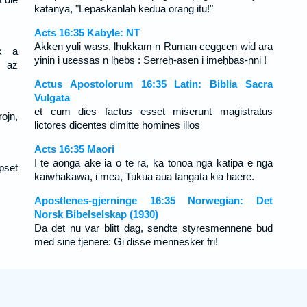
katanya, "Lepaskanlah kedua orang itu!"
Acts 16:35 Kabyle: NT
Akken yuli wass, lḥukkam n Ṛuman ceggɛen wid ara
ék a
yinin i uɛessas n lḥebs : Serreḥ-asen i imeḥbas-nni !
t az
Actus Apostolorum 16:35 Latin: Biblia Sacra
Vulgata
et cum dies factus esset miserunt magistratus
ojn,
lictores dicentes dimitte homines illos
Acts 16:35 Maori
I te aonga ake ia o te ra, ka tonoa nga katipa e nga
apset
kaiwhakawa, i mea, Tukua aua tangata kia haere.
Apostlenes-gjerninge 16:35 Norwegian: Det
Norsk Bibelselskap (1930)
Da det nu var blitt dag, sendte styresmennene bud
med sine tjenere: Gi disse mennesker fri!