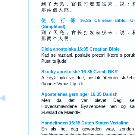
到 了 天 亮 ， 官 長 打 發 差 役 來 ， 說 ： 
那 兩 個 人 罷 。
使 徒 行 傳 16:35 Chinese Bible: Un
(Simplified)
到 了 天 亮 ， 官 长 打 发 差 役 来 ， 说 ： 
那 两 个 人 罢 。
Djela apostolska 16:35 Croatian Bible
Kad se razdani, poslaše pretori liktore s poru
Pusti te ljude!
Skutky apoštolské 16:35 Czech BKR
A když bylo ve dne, poslali úředníci služebn
řkouce: Vypusť ty lidi.
Apostelenes gerninger 16:35 Danish
Men da det var blevet Dag, sen
Høvedsmændene Bysvendene hen og sag
»Løslad de Mænd!«
Handelingen 16:35 Dutch Staten Vertaling
En als het dag geworden was, zonden
hoofdmannen de stadsdienaars, zeggende: Laat